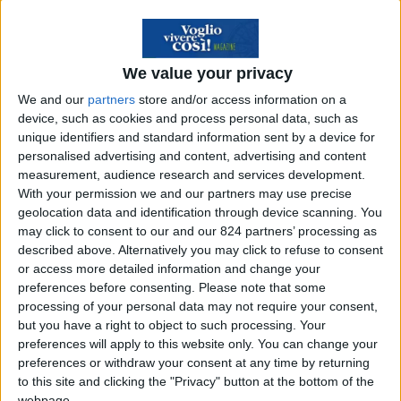
Scopri il risparmio
➔
We value your privacy
We and our
partners
store and/or access information on a
device, such as cookies and process personal data, such as
Global Hospitality Tech Expo
unique identifiers and standard information sent by a device for
a Miami Beach
personalised advertising and content, advertising and content
measurement, audience research and services development.
With your permission we and our partners may use precise
Miami, che si distingue come
una delle città più
geolocation data and identification through device scanning. You
dinamiche degli Stati Uniti dal punto di vista
may click to consent to our and our 824 partners’ processing as
described above. Alternatively you may click to refuse to consent
turistico
, è stata scelta per ospitare
la prima
or access more detailed information and change your
Global Hospitality Tech Expo
,
che radunerà
preferences before consenting.
Please note that some
investitori, operatori alberghieri e innovatori
processing of your personal data may not require your consent,
but you have a right to object to such processing. Your
per una presentazione delle più avanzate
preferences will apply to this website only. You can change your
tecnologie che già stanno cambiando in meglio il
preferences or withdraw your consent at any time by returning
settore dell’ospitalità.
to this site and clicking the "Privacy" button at the bottom of the
webpage.