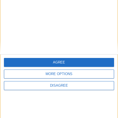
frenetici nel centro della città. Basta spostarsi in
periferia, e il discorso cambia. Tanta vita all’aperto.
C’è una vita culturale parecchio dinamica”.
★ Un MUST! ★ Leggi la nostra guida su
come
lavorare nella ristorazione in Italia e
all'estero
☜
AGREE
MORE OPTIONS
DISAGREE