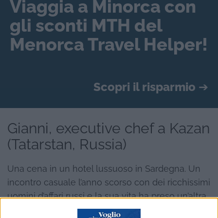
Viaggia a Minorca con
gli sconti MTH del
Menorca Travel Helper!
Scopri il risparmio
➔
Gianni, executive chef a Kazan
(Tatarstan, Russia)
Una cena in un hotel lussuoso in Sardegna. Un
incontro casuale l’anno scorso con dei ricchissimi
uomini d’affari russi e la sua vita ha preso un’altra
piega. Oggi
Gianni Molti
, nato nel ’67 a Spoleto,