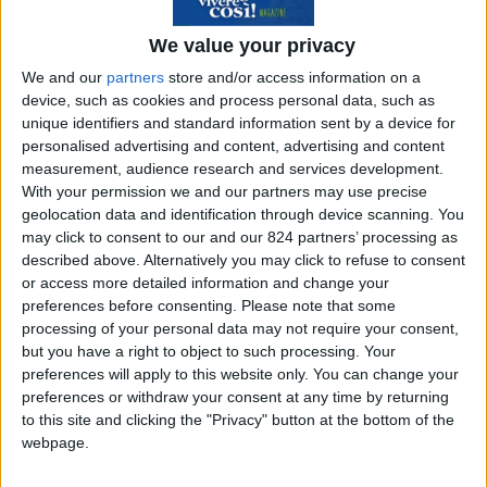
chef executive da ventisette anni
, vive a
Kazan
,
la capitale della Repubblica autonoma del
We value your privacy
Tatarstan, in Russia, ad ottocento chilometri da
We and our
partners
store and/or access information on a
device, such as cookies and process personal data, such as
Mosca, al confine con la Siberia, dove
unique identifiers and standard information sent by a device for
confluiscono il Kazanka e il Volga, davanti alla
personalised advertising and content, advertising and content
suggestiva collina del Cremlino.
measurement, audience research and services development.
With your permission we and our partners may use precise
geolocation data and identification through device scanning. You
may click to consent to our and our 824 partners’ processing as
Lì addestra giovani cuochi in un hotel di nuova
described above. Alternatively you may click to refuse to consent
or access more detailed information and change your
costruzione, di proprietà della moglie del
preferences before consenting.
Please note that some
presidente della Repubblica autonoma.
processing of your personal data may not require your consent,
but you have a right to object to such processing. Your
preferences will apply to this website only. You can change your
preferences or withdraw your consent at any time by returning
to this site and clicking the "Privacy" button at the bottom of the
webpage.