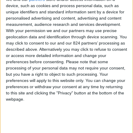
Ma come è finita nella fredda terra che conta
device, such as cookies and process personal data, such as
migliaia di boschi e laghi?
unique identifiers and standard information sent by a device for
personalised advertising and content, advertising and content
In Finlandia sono arrivata nel dicembre del 2002
measurement, audience research and services development.
With your permission we and our partners may use precise
con il progetto Erasmus per sei mesi. Non volevo
geolocation data and identification through device scanning. You
neanche venire qui. Volevo andare in Spagna. Ma
may click to consent to our and our 824 partners’ processing as
nel colloquio che feci per l’assegnazione della
described above. Alternatively you may click to refuse to consent
or access more detailed information and change your
Borsa di studio dissi che mio fratello viveva in
preferences before consenting.
Please note that some
Finlandia. Senza pensarci tanto, mi spedirono ad
processing of your personal data may not require your consent,
Helsinki. Mio fratello vive qua dal 1992. Ma il mio
but you have a right to object to such processing. Your
preferences will apply to this website only. You can change your
trasferimento definitivo in Finlandia è avvenuto
preferences or withdraw your consent at any time by returning
solo nel dicembre 2003, un pò per caso.
to this site and clicking the "Privacy" button at the bottom of the
webpage.
Perché?
Mio fratello venne in Italia per le vacanze
natalizie. Con un’auto nuova decise di percorrere