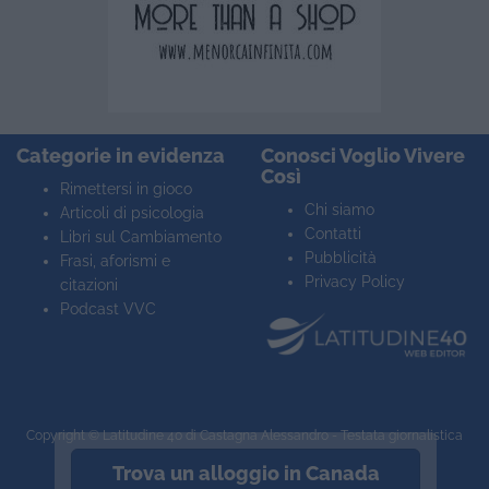
Categorie in evidenza
Conosci Voglio Vivere
Così
Rimettersi in gioco
Chi siamo
Articoli di psicologia
Contatti
Libri sul Cambiamento
Pubblicità
Frasi, aforismi e
Privacy Policy
citazioni
Podcast VVC
Copyright ©
Latitudine 40
di Castagna Alessandro - Testata giornalistica
registrata n° 2063 Trib. VR
Trova un alloggio in Canada