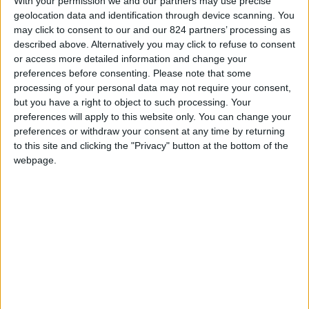
With your permission we and our partners may use precise
geolocation data and identification through device scanning. You
“Nonostante la mia giovane età, sono già stanco
may click to consent to our and our 824 partners’ processing as
described above. Alternatively you may click to refuse to consent
di vivere in una società in cui, costruirsi un futuro
or access more detailed information and change your
dignitoso, è prerogativa di pochi eletti. Ho
preferences before consenting.
Please note that some
trascorso la mia vita sognando di potermi
processing of your personal data may not require your consent,
but you have a right to object to such processing. Your
allontanare, anche minimamente, da quella che
preferences will apply to this website only. You can change your
è la realtà in cui vivevo, così fortunatamente,
preferences or withdraw your consent at any time by returning
grazie ad una mia procugina, ho avuto
to this site and clicking the "Privacy" button at the bottom of the
webpage.
l’occasione di vivere un’ esperienza in Canada.
Finalmente il 18 Ottobre 2011, il mio sogno ha
cominciato ad assumere sembianze realistiche. Il
mio aereo è atterrato su quella che viene definita
la quarta città con la più alta qualità di vita al
mondo: Toronto, capitale dell’Ontario, la
protagonista della mia vicenda e del mio futuro …