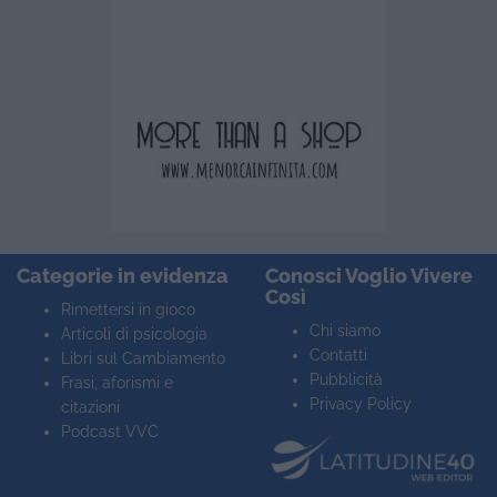
Categorie in evidenza
Conosci Voglio Vivere
Così
Rimettersi in gioco
Chi siamo
Articoli di psicologia
Contatti
Libri sul Cambiamento
Pubblicità
Frasi, aforismi e
Privacy Policy
citazioni
Podcast VVC