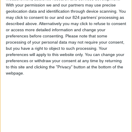
parte di me. Però…però c’è dell’altro: c’è molto
With your permission we and our partners may use precise
altro…ci sono le passioni, i sogni, i sentimenti.
geolocation data and identification through device scanning. You
may click to consent to our and our 824 partners’ processing as
E soprattutto ognuno ha il proprio “io”, la propria
described above. Alternatively you may click to refuse to consent
or access more detailed information and change your
natura, alla quale non si può sfuggire, perlomeno
preferences before consenting.
Please note that some
non per molto.
processing of your personal data may not require your consent,
but you have a right to object to such processing. Your
preferences will apply to this website only. You can change your
preferences or withdraw your consent at any time by returning
to this site and clicking the "Privacy" button at the bottom of the
webpage.