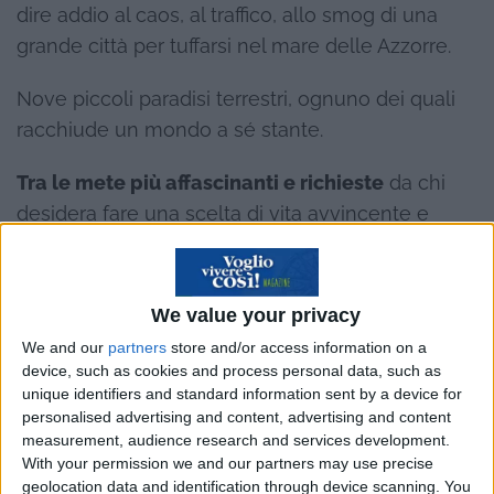
dire addio al caos, al traffico, allo smog di una
grande città per tuffarsi nel mare delle Azzorre.
Nove piccoli paradisi terrestri, ognuno dei quali
racchiude un mondo a sé stante.
Tra le mete più affascinanti e richieste
da chi
desidera fare una scelta di vita avvincente e
radicale,
trasferirsi su una delle isole Azzorre
, nel
mezzo dell’Oceano Atlantico, non è cosa per tutti
ma solo per chi possiede i requisiti giusti per una
We value your privacy
vita davvero alternativa.
We and our
partners
store and/or access information on a
device, such as cookies and process personal data, such as
Ed
Elena e suo marito
avevano da tempo voglia
unique identifiers and standard information sent by a device for
personalised advertising and content, advertising and content
di cambiare il loro stile di vita. Grazie a un
measurement, audience research and services development.
romanzo, scoprono questo incantevole
With your permission we and our partners may use precise
arcipelago in cui sole, il sorriso della gente e il
geolocation data and identification through device scanning. You