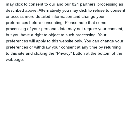
may click to consent to our and our 824 partners’ processing as
profumo del mare regnano incontrastati. L’Italia?
described above. Alternatively you may click to refuse to consent
Solo un lontano ricordo.
or access more detailed information and change your
preferences before consenting.
Please note that some
processing of your personal data may not require your consent,
but you have a right to object to such processing. Your
preferences will apply to this website only. You can change your
preferences or withdraw your consent at any time by returning
to this site and clicking the "Privacy" button at the bottom of the
webpage.
Ciao Elena, una piccola presentazione: quanti
anni hai, qual è la tua città d’origine?
Ciao, ho 41 anni e sono originaria di Brescia.