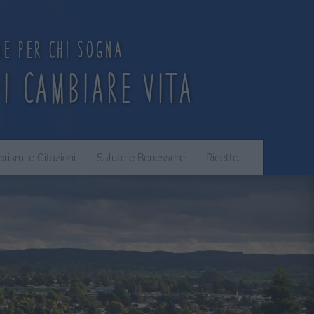
ne per chi sogna
di cambiare vita
orismi e Citazioni
Salute e Benessere
Ricette