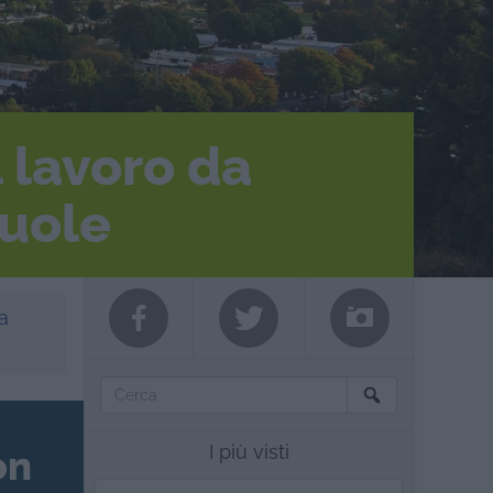
 lavoro da
vuole
a
I più visti
on