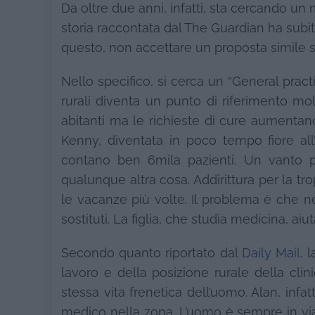
Da oltre due anni, infatti, sta cercando 
storia raccontata dal The Guardian ha subi
questo, non accettare un proposta simile
Nello specifico, si cerca un “General pract
rurali diventa un punto di riferimento mo
abitanti ma le richieste di cure aumentano
Kenny, diventata in poco tempo fiore all’
contano ben 6mila pazienti. Un vanto pe
qualunque altra cosa. Addirittura per la tr
le vacanze più volte. Il problema è che nel
sostituti. La figlia, che studia medicina, ai
Secondo quanto riportato dal
Daily Mail
, 
lavoro e della posizione rurale della clin
stessa vita frenetica dell’uomo. Alan, infat
medico nella zona. L’uomo è sempre in viaggi