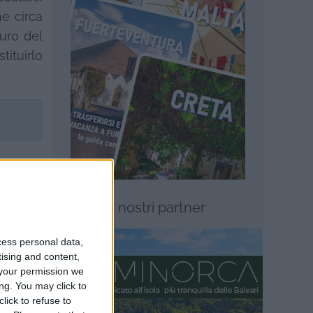
ne circa
turo del
tituirlo
ni
I nostri partner
cess personal data,
tising and content,
your permission we
ng. You may click to
lick to refuse to