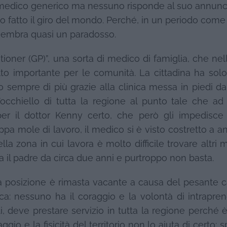
un medico generico ma nessuno risponde al suo annunc
to fatto il giro del mondo. Perché, in un periodo come
 sembra quasi un paradosso.
itioner (GP)”, una sorta di medico di famiglia, che ne
lto importante per le comunità. La cittadina ha sol
 sempre di più grazie alla clinica messa in piedi da
occhiello di tutta la regione al punto tale che ad 
r il dottor Kenny certo, che però gli impedisce 
oppa mole di lavoro, il medico si è visto costretto a a
la zona in cui lavora è molto difficile trovare altri 
uta il padre da circa due anni e purtroppo non basta.
la posizione è rimasta vacante a causa del pesante c
ica: nessuno ha il coraggio e la volontà di intrapre
ti, deve prestare servizio in tutta la regione perché è
o e la fisicità del territorio non lo aiuta di certo: s