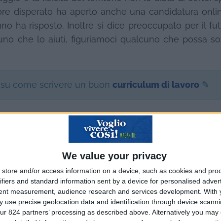
tore disperato ha aperto anche una candidatura onli
o ha risposto. Inoltre si dice preoccupato per il fu
uno che lo aiuti, figuriamoci qualcuno che possa sos
 su come scrivere un buon
curriculum di lavoro
✎
Le migliori escursio
in italiano in tutto il
We value your privacy
store and/or access information on a device, such as cookies and pro
mondo
ifiers and standard information sent by a device for personalised adver
tent measurement, audience research and services development.
With 
 use precise geolocation data and identification through device scanni
ur 824 partners’ processing as described above. Alternatively you may c