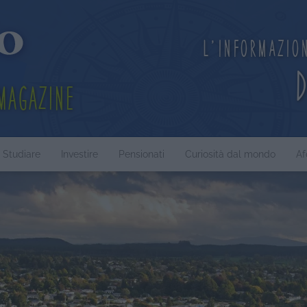
L'informazio
Magazine
Studiare
Investire
Pensionati
Curiosità dal mondo
Af