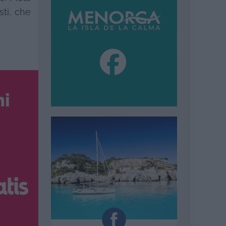
sti, che
ni