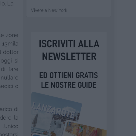
io. La
Vivere a New York
lle zone
o 13mila
l dottor
oggi si
di fare
nnullare
medici o
arico di
ndere la
 l’unico
postarsi