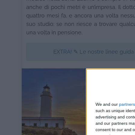
anche di pochi metri è un’impresa. Il dot
quattro mesi fa, e ancora una volta nessun
suo studio: se non riesce a trovare qualc
una volta in pensione.
EXTRA! ✎ Le nostre linee guida
We and our
partners
such as unique ident
advertising and con
and our partners may
consent to our and o