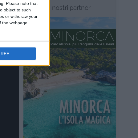
ng.
Please note that
I nostri partner
o object to such
ces or withdraw your
 of the webpage.
GREE