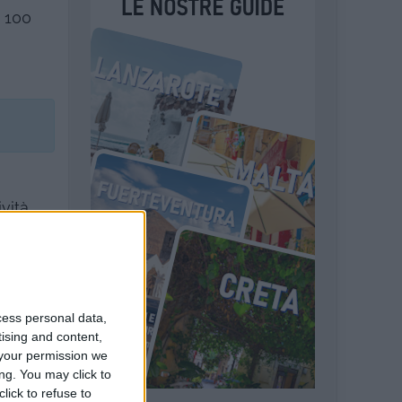
e 100
vità,
a (4,8
iono
de, la
su 5),
cess personal data,
tising and content,
your permission we
ng. You may click to
lick to refuse to