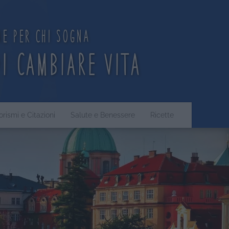
ne per chi sogna
di cambiare vita
orismi e Citazioni
Salute e Benessere
Ricette