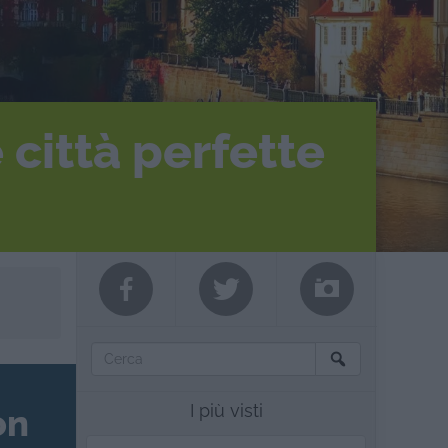
 città perfette
I più visti
on