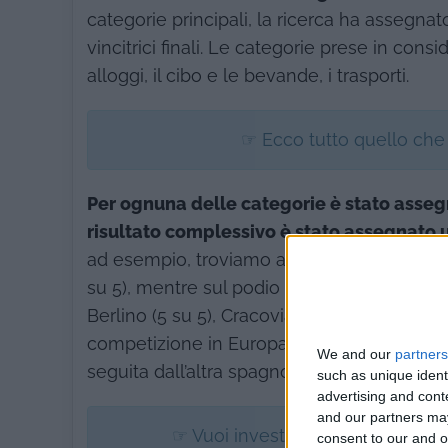
categorie principali, la ricerca ha assegna
vincitrici finali. Le categorie prese in consi
alloggi, il cibo e le bevande, i trasporti.
☞ Ecco tutto quello che
Per ognuna delle categorie è stato asseg
risultato complessivo è stato assegnato u
ad esempio, troviamo a punteggio pieno Lond
su 5), mentre sul podio delle migliori dest
Berlino (5 su 5), Cracovia (4,9 su 5) e Barce
competizione in Europa è durissima: a spunt
We and our
partners
seguita dall’altra spagnola Madrid (5 su 5), 
such as unique ident
advertising and con
and our partners may
☞ Vuoi investire in Spagna? Ti 
consent to our and o