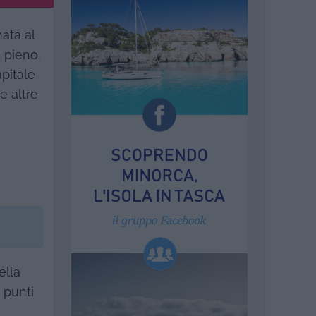
nata al
 pieno.
apitale
e altre
ella
 punti