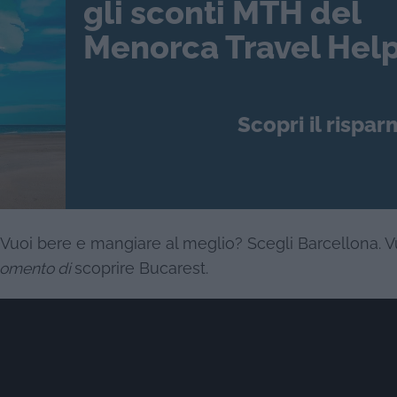
gli sconti MTH del
Menorca Travel Help
Scopri il rispar
no. Vuoi bere e mangiare al meglio? Scegli Barcellona. V
momento di
scoprire Bucarest.