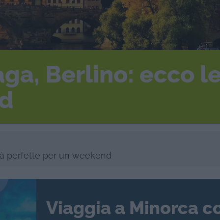
ga, Berlino: ecco le
nd
ttà perfette per un weekend
Viaggia a Minorca c