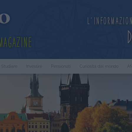
L'informazio
Magazine
Studiare
Investire
Pensionati
Curiosità dal mondo
Af