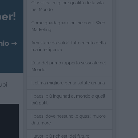
Classifica: migliore qualità della vita
nel Mondo
er!
Come guadagnare online con il Web
Marketing
mio
➔
Ami stare da solo? Tutto merito della
tua intelligenza
L’età del primo rapporto sessuale nel
Mondo
Il clima migliore per la salute umana
uoi
I paesi più inquinati al mondo e quelli
più puliti
I paesi dove nessuno (o quasi) muore
di tumore
I lavori più richiesti del futuro