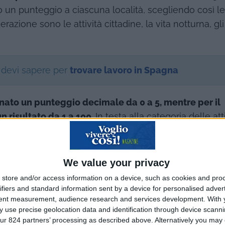
to un punteggio a ciascuna località, scegliendo così l
derazione sono le attività cittadine, la vita notturna, gli
 devi sapere per
trovare lavoro in Spagna
nato un punteggio decimale da 0 a 5, mentre per il
n risultato da 1 a 100
. In testa alla categoria delle atti
ra (5 punti su 5), seguita da Parigi (4,9 su 5) e Rom
inazioni per chi voglia godersi la vita notturna compa
llona (4,8 su 5). Per quanto riguarda il cibo e le bevan
We value your privacy
arla è stata di nuovo la catalana Barcellona (5 punti 
store and/or access information on a device, such as cookies and pro
Parigi (4,9 su 5) e Roma (4,9 su 5).
ifiers and standard information sent by a device for personalised adver
tent measurement, audience research and services development.
With 
 use precise geolocation data and identification through device scanni
spieghiamo
come aprire un'attività a Barcellona
! ☜
ur 824 partners’ processing as described above. Alternatively you may c