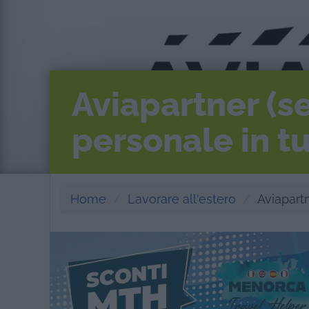
Aviapartner (se
personale in t
Home
Lavorare all'estero
Aviapartn