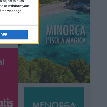
o object to such
ces or withdraw your
 of the webpage.
GREE
ni