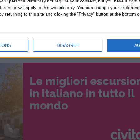
our personal data may not require your consent, but you have a right t
ferences will apply to this website only. You can change your preferen
y returning to this site and clicking the "Privacy" button at the bottom
terminato.
aviapartner.aero/en/jobs
,
IONS
DISAGREE
A
 inoltrate il vostro CV.
Le migliori escursio
in italiano in tutto il
mondo