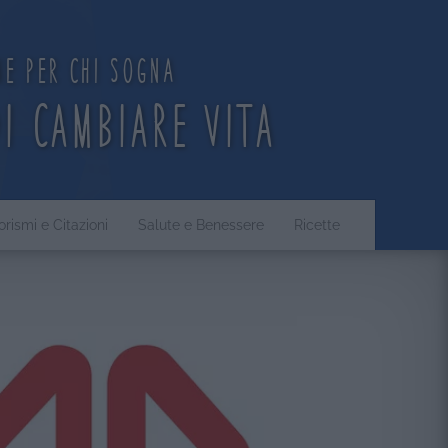
ne per chi sogna
di cambiare vita
orismi e Citazioni
Salute e Benessere
Ricette