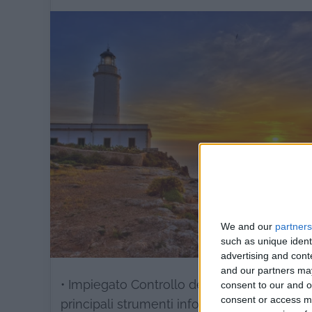
We and our
partners
such as unique ident
advertising and con
and our partners may
• Impiegato Controllo del Carico: presso l’
consent to our and o
consent or access m
principali strumenti informatici e dei radiotr