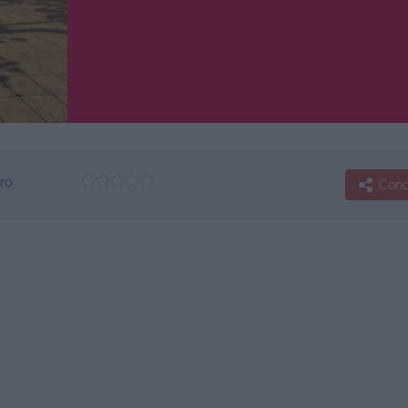
ero
Condi