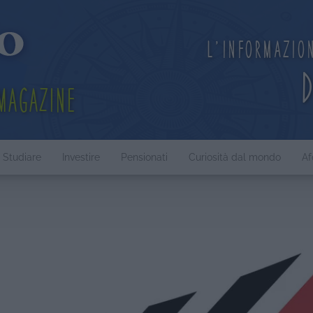
L'informazio
Magazine
Studiare
Investire
Pensionati
Curiosità dal mondo
Af