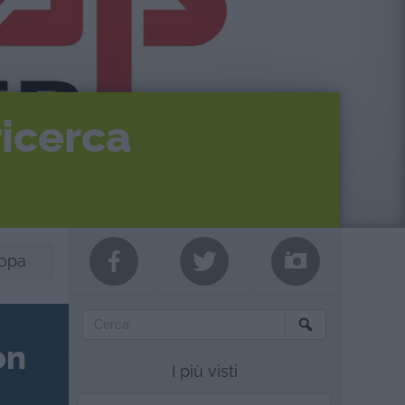
ricerca
ropa
on
I più visti