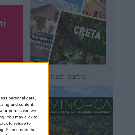
ni
I nostri partner
cess personal data,
tising and content,
your permission we
ng. You may click to
 dei
lick to refuse to
ng.
Please note that