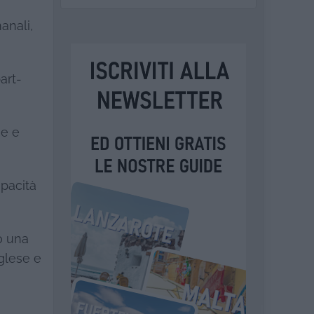
anali,
art-
se e
apacità
o una
glese e