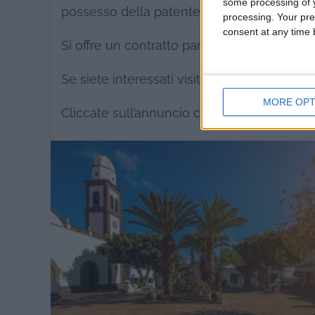
some processing of y
possesso della patente di guida.
processing. Your pre
consent at any time b
Si offre un contratto part-time a tempo de
Se siete interessati visitate il sito web
www.
MORE OPT
Cliccate sull’annuncio che più vi interessa e