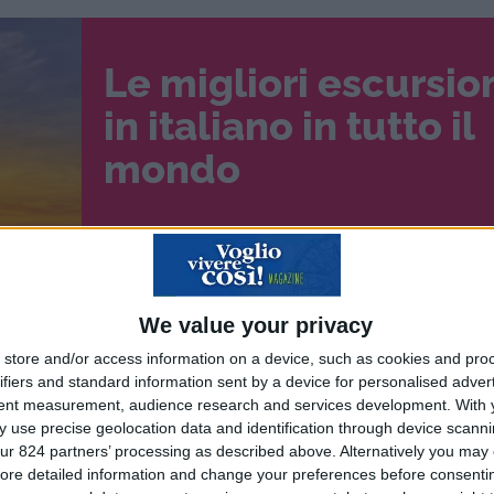
Le migliori escursio
in italiano in tutto il
mondo
We value your privacy
store and/or access information on a device, such as cookies and pro
ifiers and standard information sent by a device for personalised adver
tent measurement, audience research and services development.
With 
 use precise geolocation data and identification through device scanni
aeroporto di Zurigo. Si richiede una buona conoscenza
ur 824 partners’ processing as described above. Alternatively you may c
ore detailed information and change your preferences before consenti
asmettitori, disponibilità a lavorare su turni festivi e