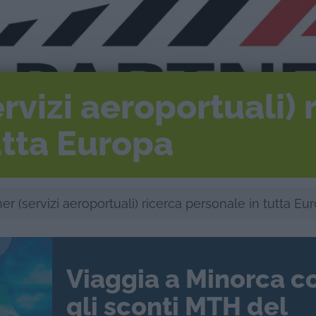
rvizi aeroportuali) 
utta Europa
er (servizi aeroportuali) ricerca personale in tutta Eu
Viaggia a Minorca c
gli sconti MTH del