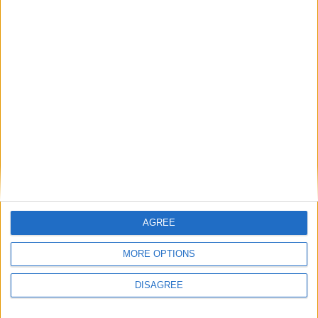
miei quadri nei loro studi ed esporre nei luoghi di
passaggio puo’ sempre essere un’opportunità per
me. Vorrei lavorare anche su progetti con altri
artisti: attori, musicisti, decoratori, ballerini… sto
cercando delle opportunità e ne ho viste alcune
che mi interessano e mi sto proponendo…
AGREE
MORE OPTIONS
DISAGREE