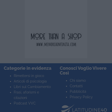
Categorie in evidenza
Conosci Voglio Vivere
Così
Rimettersi in gioco
Chi siamo
Articoli di psicologia
Contatti
Libri sul Cambiamento
Pubblicità
Frasi, aforismi e
Privacy Policy
citazioni
Podcast VVC