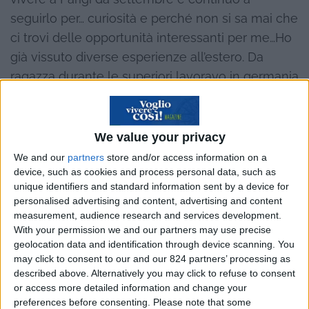
seguirlo per… curiosità e perché non si sa mai che
ci trovi delle opportunità interessanti per me…Ho
già vissuto diverse esperienze all’estero. Da
ragazza durante le superiori lavoravo in germania
come ragazza alla pari. In seguito, per vari motivi,
mi sono rirovata a studiare come infermiera.
We value your privacy
E poi… beh! come mi piace viaggiare e
We and our
partners
store and/or access information on a
confrontarmi con altre culture e imparare nuove
device, such as cookies and process personal data, such as
lingue, sono partita per un anno come infermiera
unique identifiers and standard information sent by a device for
personalised advertising and content, advertising and content
in Madagascar. Sono rientrata con l’intenzione di
measurement, audience research and services development.
ripartire ma prima volevo migliorarmi dal punto di
With your permission we and our partners may use precise
vista professionale così ho lavorato in ospedale
geolocation data and identification through device scanning. You
may click to consent to our and our 824 partners’ processing as
alcuni anni e poi sono andata qualche mese in
described above. Alternatively you may click to refuse to consent
Egitto, sempre come infermiera.
or access more detailed information and change your
preferences before consenting.
Please note that some