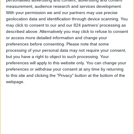
measurement, audience research and services development.
Mondo, il tutto in una atmosfera fatta di odori,
With your permission we and our partners may use precise
sapori, rumori e luci inconfondibili.
geolocation data and identification through device scanning. You
may click to consent to our and our 824 partners’ processing as
Se il tuo sogno è quello di visitare la Grande
described above. Alternatively you may click to refuse to consent
or access more detailed information and change your
Mela oppure se sogni di andare a viverci, eccoti
preferences before consenting.
Please note that some
10 consigli, trucchi e curiosità che sicuramente
processing of your personal data may not require your consent,
non sai e che dovresti conoscere al più presto.
but you have a right to object to such processing. Your
preferences will apply to this website only. You can change your
preferences or withdraw your consent at any time by returning
to this site and clicking the "Privacy" button at the bottom of the
webpage.