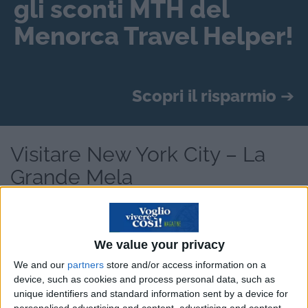
gli sconti MTH del
Menorca Travel Helper!
Scopri il risparmio
➔
Visitare New York City – La
Grande Mela
Visitare New York è un sogno, sia per chi non
ama i luoghi affollati e sia per chi sogna di vivere
We value your privacy
in una metropoli. Una città incredibile, unica nel
We and our
partners
store and/or access information on a
suo genere e che, ancora oggi, fa sognare in
device, such as cookies and process personal data, such as
tutte le parti del globo. Luoghi iconici, spazi
unique identifiers and standard information sent by a device for
segreti, etnie provenienti da ogni parte del
personalised advertising and content, advertising and content