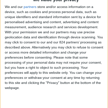
We and our
partners
store and/or access information on a
device, such as cookies and process personal data, such as
unique identifiers and standard information sent by a device for
personalised advertising and content, advertising and content
measurement, audience research and services development.
With your permission we and our partners may use precise
geolocation data and identification through device scanning. You
may click to consent to our and our 824 partners’ processing as
described above. Alternatively you may click to refuse to consent
Cosa è successo?
or access more detailed information and change your
preferences before consenting.
Please note that some
Una mia amica finlandese, Ulla, mi invitò in
processing of your personal data may not require your consent,
Finlandia e io accettai. Stavo passando un
but you have a right to object to such processing. Your
preferences will apply to this website only. You can change your
periodo di depressione profonda. Avevo appena
preferences or withdraw your consent at any time by returning
chiuso una storia con un architetto italiano,
to this site and clicking the "Privacy" button at the bottom of the
durata anni, che mi aveva lasciato ferite
webpage.
profonde. Continui tradimenti. Avevo trenta anni
e giurai a me stessa che non avrei dato più
alcuna chance ad un uomo. A nessun uomo.