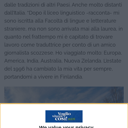
dalle tradizioni di altri Paesi. Anche molto distanti
dall’Italia.
“Dopo il liceo linguistico -racconta- mi
sono iscritta alla Facoltà di lingue e letterature
straniere, ma non sono arrivata mai alla laurea, in
quanto nel frattempo mi è capitato di trovare
lavoro come traduttrice per conto di un amico
giornalista scozzese. Ho viaggiato molto: Europa,
America, India, Australia, Nuova Zelanda. L’estate
del 1996 ha cambiato la mia vita per sempre,
portandomi a vivere in Finlandia.
We value your privacy