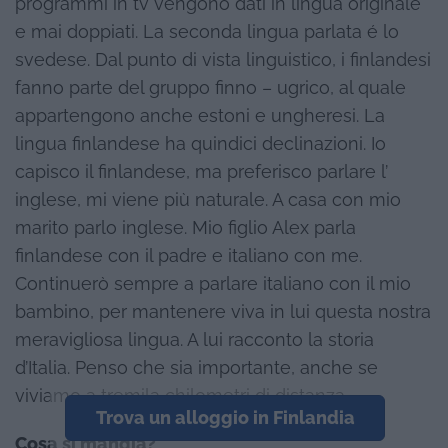
programmi in tv vengono dati in lingua originale
e mai doppiati. La seconda lingua parlata é lo
svedese. Dal punto di vista linguistico, i finlandesi
fanno parte del gruppo finno – ugrico, al quale
appartengono anche estoni e ungheresi. La
lingua finlandese ha quindici declinazioni. Io
capisco il finlandese, ma preferisco parlare l’
inglese, mi viene più naturale. A casa con mio
marito parlo inglese. Mio figlio Alex parla
finlandese con il padre e italiano con me.
Continuerò sempre a parlare italiano con il mio
bambino, per mantenere viva in lui questa nostra
meravigliosa lingua. A lui racconto la storia
d’Italia. Penso che sia importante, anche se
viviamo a tremila chilometri di distanza.
Trova un alloggio in Finlandia
Cosa si mangia?