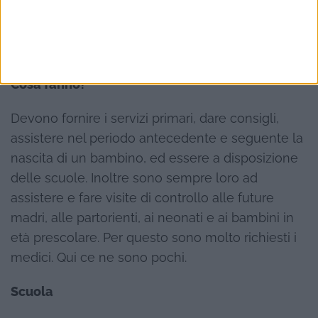
disporre di centri, in cui ci siano specialisti,
medici generici, infermiere e altro personale di
assistenza.
Cosa fanno?
Devono fornire i servizi primari, dare consigli,
assistere nel periodo antecedente e seguente la
nascita di un bambino, ed essere a disposizione
delle scuole. Inoltre sono sempre loro ad
assistere e fare visite di controllo alle future
madri, alle partorienti, ai neonati e ai bambini in
età prescolare. Per questo sono molto richiesti i
medici. Qui ce ne sono pochi.
Scuola