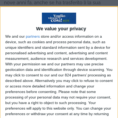
nove anni fa, anche se ha trasferito lì la sua
residenza solo cinque anni fa. E’ in grado di
vedere in chiaroscuro un mondo che l’ha
letteralmente stregato. “Il presidente Lula capo
We value your privacy
dello Stato e del Governo, sta facendo molte
We and our
partners
store and/or access information on a
cose buone per il Brasile, soprattutto per la
device, such as cookies and process personal data, such as
crescita economica e lo sviluppo delle grandi
unique identifiers and standard information sent by a device for
personalised advertising and content, advertising and content
imprese. Si sta impegnando per far crescere il
measurement, audience research and services development.
Paese dal punto di vista economico e far
With your permission we and our partners may use precise
migliorare l’immagine del Brasile a livello
geolocation data and identification through device scanning. You
may click to consent to our and our 824 partners’ processing as
mondiale. Purtroppo, sta trascurando la scuola e
described above. Alternatively you may click to refuse to consent
la sanità pubblica a vantaggio di politiche
or access more detailed information and change your
populiste e di sussidio ai disoccupati e alle
preferences before consenting.
Please note that some
processing of your personal data may not require your consent,
famiglie povere, incentivando così sia la
but you have a right to object to such processing. Your
disoccupazione sia il parassitismo. C’è tanta
preferences will apply to this website only. You can change your
delinquenza nelle città. La polizia è corrotta. Le
preferences or withdraw your consent at any time by returning