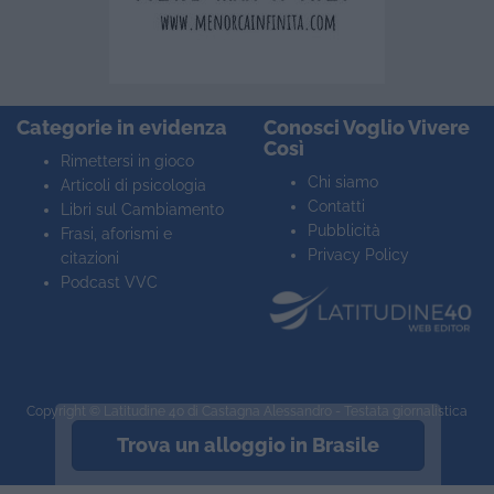
Categorie in evidenza
Conosci Voglio Vivere
Così
Rimettersi in gioco
Chi siamo
Articoli di psicologia
Contatti
Libri sul Cambiamento
Pubblicità
Frasi, aforismi e
Privacy Policy
citazioni
Podcast VVC
Copyright ©
Latitudine 40
di Castagna Alessandro - Testata giornalistica
registrata n° 2063 Trib. VR
Trova un alloggio in Brasile