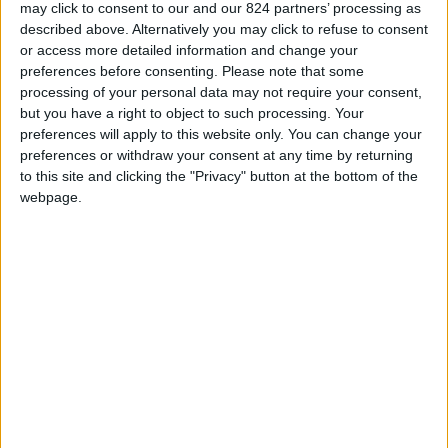
may click to consent to our and our 824 partners’ processing as
Stiamo parlando dei
Paradores
, che proprio
described above. Alternatively you may click to refuse to consent
qualche mese fa hanno compiuto novant’anni.
or access more detailed information and change your
preferences before consenting.
Please note that some
Dichiarati
Patrimonio dell’Unesco
, queste
processing of your personal data may not require your consent,
but you have a right to object to such processing. Your
splendide dimore conquistano per il loro fascino
preferences will apply to this website only. You can change your
senza tempo, tanto da essere scelte da milioni di
preferences or withdraw your consent at any time by returning
visitatori che preferiscono soggiornare in stanze
to this site and clicking the "Privacy" button at the bottom of the
webpage.
un tempo abitate da dame e cavalieri, piuttosto
che nelle moderne camere di anonimi hotel.
Attualmente se ne contano ben
97 disseminati
nelle più belle città della Spagna
. E tutti, a
partire proprio da quest’anno, utilizzeranno solo
energia prodotta da fonti rinnovabili.