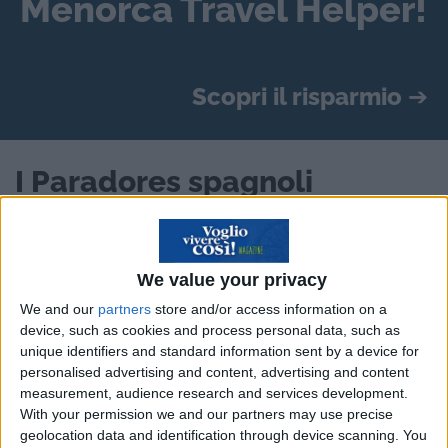
Menorca Travel Helper!
Scopri il risparmio
➔
I Paradores spagnoli
useranno elettricità
prodotta solo da fonti
rinnovabili
We value your privacy
We and our
partners
store and/or access information on a
device, such as cookies and process personal data, such as
unique identifiers and standard information sent by a device for
personalised advertising and content, advertising and content
Sono le strutture turistiche simbolo della
Spagna
measurement, audience research and services development.
intera
: castelli, vecchi monasteri, dimore di
With your permission we and our partners may use precise
antichi signori trasformate in alberghi di lusso.
geolocation data and identification through device scanning. You