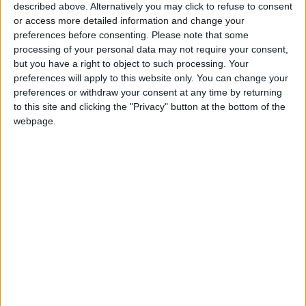
Zanzibar
e che sicuramente amerai scoprire una
described above. Alternatively you may click to refuse to consent
volta sull’isola.
or access more detailed information and change your
preferences before consenting.
Please note that some
processing of your personal data may not require your consent,
but you have a right to object to such processing. Your
preferences will apply to this website only. You can change your
preferences or withdraw your consent at any time by returning
to this site and clicking the "Privacy" button at the bottom of the
webpage.
1. Il caffè
Il caffè a Zanzibar è piuttosto popolare, come del
resto in molte parti del mondo. Gli abitanti di
Zanzibar sono soliti bere caffè al mattino, a metà