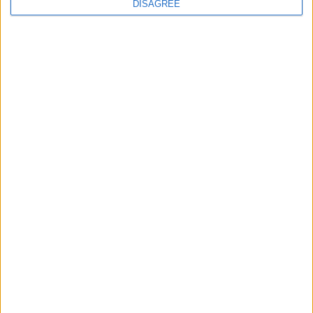
DISAGREE
Vacanze a Zanzibar