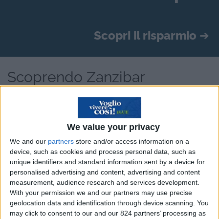
Scopri il risparmio
➔
Scoprendo Zanzibar
A cura di
Anna Scirè Calabrisotto
È naturale avere paura dell’ignoto o delle cose
We value your privacy
che non si conoscono, tuttavia, uscire dalla zona
We and our
partners
store and/or access information on a
di comfort vale sempre la pena e scoprire ciò
device, such as cookies and process personal data, such as
unique identifiers and standard information sent by a device for
che il mondo ha da offrire anche. Se quindi
hai
personalised advertising and content, advertising and content
sempre sognato di andare a
Zanzibar,
in
measurement, audience research and services development.
vacanza o per tutta la vita, questo è il post che
With your permission we and our partners may use precise
geolocation data and identification through device scanning. You
fa per te, 7 cose che forse non sai sull’isola di
may click to consent to our and our 824 partners’ processing as