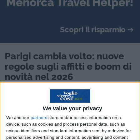
Menorca Travel Helper!
Scopri il risparmio
➔
Parigi cambia volto: nuove
regole sugli affitti e boom di
novità nel 2026
Nel 2026 Parigi sta vivendo una trasformazione
importante che riguarda sia il turismo sia la vita
We value your privacy
quotidiana. La capitale francese ha introdotto
We and our
partners
store and/or access information on a
regole più severe sugli affitti brevi e, allo stesso
device, such as cookies and process personal data, such as
tempo, si prepara a un anno ricco di nuove
unique identifiers and standard information sent by a device for
aperture e attrazioni. Un cambiamento che
personalised advertising and content, advertising and content