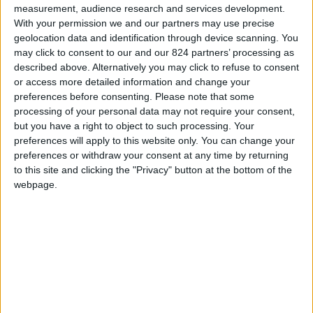
measurement, audience research and services development.
interessa da vicino anche gli italiani, tra i
With your permission we and our partners may use precise
principali visitatori e nuovi residenti della città.
geolocation data and identification through device scanning. You
may click to consent to our and our 824 partners’ processing as
described above. Alternatively you may click to refuse to consent
Indice
Nascondi
or access more detailed information and change your
preferences before consenting.
Please note that some
Stretta sugli affitti brevi: cosa cambia
processing of your personal data may not require your consent,
but you have a right to object to such processing. Your
davvero
preferences will apply to this website only. You can change your
Perché questa scelta riguarda gli italiani
preferences or withdraw your consent at any time by returning
Turismo più sostenibile e digitale
to this site and clicking the "Privacy" button at the bottom of the
webpage.
2026: un anno di nuove aperture e
attrazioni
Cosa conviene fare oggi (se sei italiano)
Una città più vivibile (anche per chi
arriva da fuori)