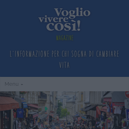
Magazine
L'informazione per chi sogna
di cambiare
vita
Menu