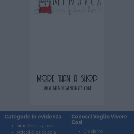
Categorie in evidenza
Conosci Voglio Vivere
Così
Rimettersi in gioco
Chi siamo
Articoli di psicologia