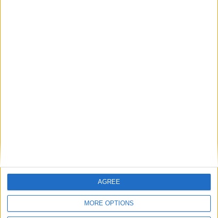
Martha ricorda quando lei stessa era una giovane
donna che sognava di trasferirsi nella capitale
AGREE
inglese ma ora sa benissimo che, per via della
MORE OPTIONS
Brexit, rinchiudere sogni e speranze in uno zaino