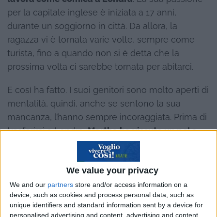
per la capitale inglese è iniziata a 17 anni,
durante un soggiorno in città. Da allora, la
ragazza vi è tornata varie volte, sempre come
turista, fino a quando non si è detta che la
prossima volta ci sarebbe tornata per abitarci.
E così ha fatto. I suoi genitori sono molto aperti di
mentalità, quindi, anche se sentono la sua
mancanza, l’hanno sempre incoraggiata. Prima di
trasferirsi a Londra,
Martha ha vissuto un po’ a
Barcellona
, ma è stato proprio nella capitale
inglese che ha cominciato a
muovere i primi
We value your privacy
passi nel mondo della comicità.
We and our
partners
store and/or access information on a
device, such as cookies and process personal data, such as
unique identifiers and standard information sent by a device for
personalised advertising and content, advertising and content