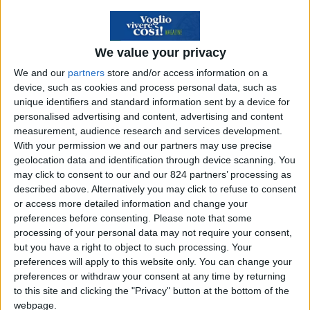
Voglioviverecosi per aver dato spazio al mio
articolo, e fare i complimenti per il sito internet.
We value your privacy
Sto ricevendo tantissime mail da parte di
We and our
partners
store and/or access information on a
device, such as cookies and process personal data, such as
frequentatori del sito che mi raccontano la loro
unique identifiers and standard information sent by a device for
esperienza di vita: tanti, leggendo il mio articolo,
personalised advertising and content, advertising and content
provano le stesse sensazioni che vivevo io fino a
measurement, audience research and services development.
With your permission we and our partners may use precise
pochissimo tempo fa: vita lavorativa monotona e
geolocation data and identification through device scanning. You
poco stimolante, desiderio di inseguire i propri
may click to consent to our and our 824 partners’ processing as
sogni, voglia di fare qualcosa per se stessi e non
described above. Alternatively you may click to refuse to consent
or access more detailed information and change your
per gli altri; c’è chi ha o aveva una famiglia, chi
preferences before consenting.
Please note that some
non ha più il lavoro, chi è veramente un leone in
processing of your personal data may not require your consent,
gabbia, e chi vuole semplicemente cambiare
but you have a right to object to such processing. Your
preferences will apply to this website only. You can change your
vita.
preferences or withdraw your consent at any time by returning
to this site and clicking the "Privacy" button at the bottom of the
Ma dalle mail che ricevo la cosa che traspare più
webpage.