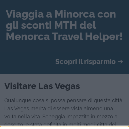
Viaggia a Minorca con
gli sconti MTH del
Menorca Travel Helper!
Scopri il risparmio
➔
Visitare Las Vegas
Qualunque cosa si possa pensare di questa città,
Las Vegas merita di essere vista almeno una
volta nella vita. Scheggia impazzita in mezzo al
deserto, è stata definita in molti modi: città del