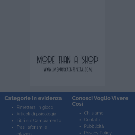
Categorie in evidenza
Conosci Voglio Vivere
Così
Rimettersi in gioco
Chi siamo
Articoli di psicologia
Contatti
Libri sul Cambiamento
Pubblicità
Frasi, aforismi e
Privacy Policy
citazioni