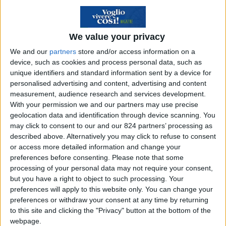
vizio, capitale del gioco d’azzardo, la città degli
eccessi, talmente finta da diventare verosimile.
Tutto vero. Eppure, o forse proprio per questo, se
We value your privacy
guardata con i giusti occhi, se vissuta con la
We and our
partners
store and/or access information on a
giusta ironia, Las Vegas può davvero regalare
device, such as cookies and process personal data, such as
unique identifiers and standard information sent by a device for
emozioni e, anche, una bella metafora della
personalised advertising and content, advertising and content
stessa America. Questa città che, tra luci al neon
measurement, audience research and services development.
e rumore continuo in sottofondo, può davvero
With your permission we and our partners may use precise
geolocation data and identification through device scanning. You
stordire, rappresenta comunque una meta da
may click to consent to our and our 824 partners’ processing as
non perdere se si vuole organizzare un viaggio
described above. Alternatively you may click to refuse to consent
negli USA. Rutilante, eccessiva, questo enorme
or access more detailed information and change your
preferences before consenting.
Please note that some
flipper a cielo aperto può avere molto da
processing of your personal data may not require your consent,
raccontare. E oggi, per scoprirla al meglio, c’è un
but you have a right to object to such processing. Your
tour operator davvero unico. Lasvegastour.it non
preferences will apply to this website only. You can change your
preferences or withdraw your consent at any time by returning
è il solito tour operator. No. E non lo è per molti
to this site and clicking the "Privacy" button at the bottom of the
motivi.
webpage.