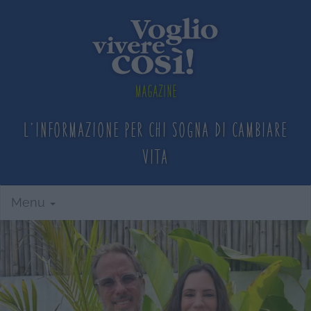
Magazine
L'informazione per chi sogna
di cambiare
vita
Menu