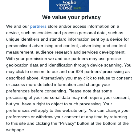
lasciando tutto ciò che avevamo in Italia, per
trasferirci a Dubai, il punto di partenza per
We value your privacy
esplorare nuovi mercati e offrire a nostra figlia un
We and our
partners
store and/or access information on a
ambiente internazionale. Ma il mondo aveva altri
device, such as cookies and process personal data, such as
unique identifiers and standard information sent by a device for
piani. L’arrivo del Covid ha sconvolto tutto,
personalised advertising and content, advertising and content
costringendoci a reinventarci, ancora una volta».
measurement, audience research and services development.
With your permission we and our partners may use precise
geolocation data and identification through device scanning. You
may click to consent to our and our 824 partners’ processing as
described above. Alternatively you may click to refuse to consent
Dopo sei mesi a Dubai, quindi vi siete trasferiti
or access more detailed information and change your
in Kenya, a Watamu, per aspettare la riapertura
preferences before consenting.
Please note that some
dei
confini di Bali, il vostro obiettivo finale. Che
processing of your personal data may not require your consent,
but you have a right to object to such processing. Your
esperienze sono state quelle a Dubai e in
preferences will apply to this website only. You can change your
Kenya?
preferences or withdraw your consent at any time by returning
to this site and clicking the "Privacy" button at the bottom of the
Francesca
: «Il trasferimento da Roma a Dubai è
webpage.
stato a dir poco traumatico, perché oltre al