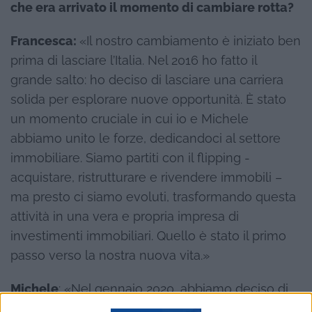
che era arrivato il momento di cambiare rotta?
Francesca:
«Il nostro cambiamento è iniziato ben
prima di lasciare l’Italia. Nel 2016 ho fatto il
grande salto: ho deciso di lasciare una carriera
solida per esplorare nuove opportunità. È stato
un momento cruciale in cui io e Michele
abbiamo unito le forze, dedicandoci al settore
immobiliare. Siamo partiti con il flipping -
acquistare, ristrutturare e rivendere immobili –
ma presto ci siamo evoluti, trasformando questa
attività in una vera e propria impresa di
investimenti immobiliari. Quello è stato il primo
passo verso la nostra nuova vita.»
Michele
: «Nel gennaio 2020, abbiamo deciso di
spingere il nostro sogno ancora più lontano,