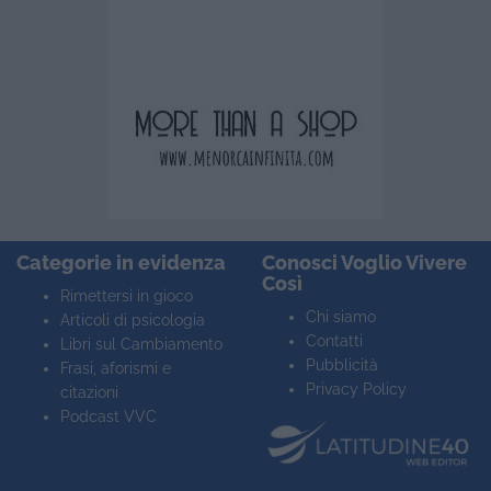
Categorie in evidenza
Conosci Voglio Vivere
Così
Rimettersi in gioco
Chi siamo
Articoli di psicologia
Contatti
Libri sul Cambiamento
Pubblicità
Frasi, aforismi e
Privacy Policy
citazioni
Podcast VVC