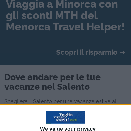
Viaggia a Minorca con
gli sconti MTH del
Menorca Travel Helper!
Scopri il risparmio
➔
Dove andare per le tue
vacanze nel Salento
Scegliere il Salento per una vacanza estiva al
mare significa rispondere a una domanda molto
semplice, che spesso apre a ragionamenti più
complessi:
dove andare per vivere davvero
We value your privacy