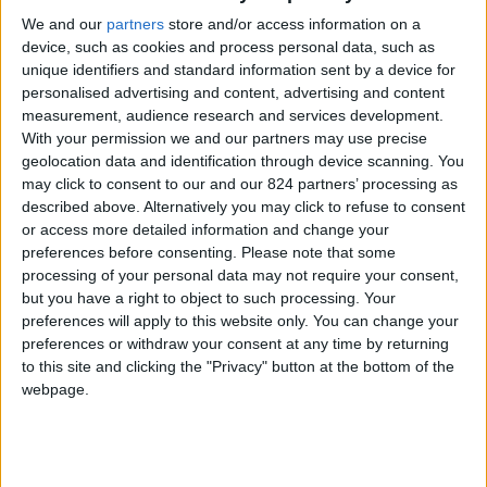
questo territorio?
Il tacco d’Italia è un mosaico di
We and our
partners
store and/or access information on a
coste, paesi, abitudini e stagioni che cambiano
device, such as cookies and process personal data, such as
unique identifiers and standard information sent by a device for
volto anche a pochi chilometri di distanza.
personalised advertising and content, advertising and content
measurement, audience research and services development.
Da un lato l’Adriatico, più frastagliato e ventoso.
With your permission we and our partners may use precise
Dall’altro lo Ionio, con spiagge lunghe, fondali
geolocation data and identification through device scanning. You
may click to consent to our and our 824 partners’ processing as
bassi e una vocazione più balneare. In mezzo,
described above. Alternatively you may click to refuse to consent
una rete di borghi, marine, strade provinciali. La
or access more detailed information and change your
casa vacanza in Salento
prenotabile sul sito
preferences before consenting.
Please note that some
processing of your personal data may not require your consent,
spiaggesalentine.it
è la soluzione più amata dai
but you have a right to object to such processing. Your
vileggianti, consente di vivere il viaggio con
preferences will apply to this website only. You can change your
maggiore libertà e a costi più contenuti.
preferences or withdraw your consent at any time by returning
to this site and clicking the "Privacy" button at the bottom of the
webpage.
Indice
Nascondi
Costa ionica: spiagge ampie, mare