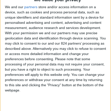
ma anche la loro famiglia: loro due e il piccolo
We and our
partners
store and/or access information on a
Kevin, cinque anni, gli occhi spalancati su un
device, such as cookies and process personal data, such as
mondo che sta imparando a conoscere a modo
unique identifiers and standard information sent by a device for
personalised advertising and content, advertising and content
suo. Senza definirsi “fidanzati” (troppo riduttivo,
measurement, audience research and services development.
dicono), si presentano come “compagni di vita, di
With your permission we and our partners may use precise
viaggi e di sogni”. Ed è esattamente quello che
geolocation data and identification through device scanning. You
may click to consent to our and our 824 partners’ processing as
sono.
described above. Alternatively you may click to refuse to consent
or access more detailed information and change your
Oggi la loro base è
Tenerife
, dove Kevin
preferences before consenting.
Please note that some
frequenta una scuola spagnola per immergersi
processing of your personal data may not require your consent,
nella lingua. Ma ad ottobre si riparte:
but you have a right to object to such processing. Your
preferences will apply to this website only. You can change your
destinazione Africa, con la scuola che diventerà
preferences or withdraw your consent at any time by returning
online e il mondo intero come aula. Abbiamo
to this site and clicking the "Privacy" button at the bottom of the
incontrato i GoGoFamily per farci raccontare la
webpage.
loro storia, senza filtri.
Edwin, Erika raccontateci chi eravate prima di