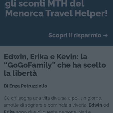
gli sconti MTH del
Menorca Travel Helper!
Scopri il risparmio
➔
Edwin, Erika e Kevin: la
“GoGoFamily” che ha scelto
la libertà
Di Enza Petruzziello
C’è chi sogna una vita diversa e poi, un giorno,
smette di sognare e comincia a viverla.
Edwin
ed
Erika
sono due di queste persone. Nati e