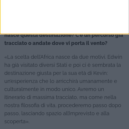
nostra community. L’idea è di condividere la
nostra vita».
Ad ottobre parte l’avventura africana. Come
nasce questa destinazione? C’è un percorso già
tracciato o andate dove vi porta il vento?
«La scelta dell’Africa nasce da due motivi. Edwin
ha già visitato diversi Stati e poi ci è sembrata la
destinazione giusta per la sua età di Kevin:
un’esperienza che lo arricchirà umanamente e
culturalmente in modo unico. Avremo un
itinerario di massima tracciato, ma come nella
nostra filosofia di vita, procederemo passo dopo
passo, lasciando spazio all’imprevisto e alla
scoperta».