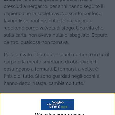
cresciuti a Bergamo, per anni hanno seguito il
copione che la società aveva scritto per loro:
lavoro fisso, routine, bollette da pagare e
weekend come valvola di sfogo. Una vita che,
sulla carta, non aveva nulla di sbagliato. Eppure,
dentro, qualcosa non tornava.
Poi è arrivato il burnout — quel momento in cui il
corpo e la mente smettono di obbedire e ti
costringono a fermarti. E fermarsi, a volte, è
l’inizio di tutto. Si sono guardati negli occhi e
hanno detto: “Basta, cambiamo tutto.”
Hanno investito tutti i loro risparmi in un camper
— ribattezzato affettuosamente “Paperone” — e
hanno messo su quattro ruote non solo i bagagli,
We value your privacy