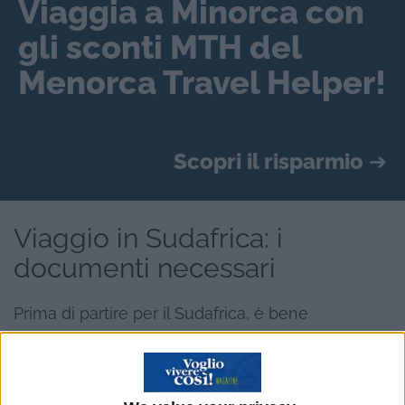
Viaggia a Minorca con
gli sconti MTH del
Menorca Travel Helper!
Scopri il risparmio
➔
Viaggio in Sudafrica: i
documenti necessari
Prima di partire per il Sudafrica, è bene
controllare che tutti i documenti siano in corso di
validità: ecco le procedure per visto e cosa fare
in caso di viaggi con minori.