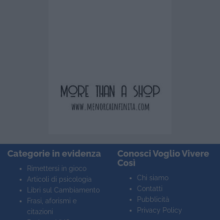
Categorie in evidenza
Conosci Voglio Vivere
Così
Rimettersi in gioco
Chi siamo
Articoli di psicologia
Contatti
Libri sul Cambiamento
Pubblicità
Frasi, aforismi e
Privacy Policy
citazioni