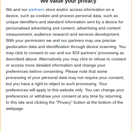
We value your privacy
Se si sta valutando la possibilità di visitare il
We and our
partners
store and/or access information on a
device, such as cookies and process personal data, such as
Sudafrica, sarà utile avere una
panoramica
unique identifiers and standard information sent by a device for
semplice
per sapere quali sono i
documenti
personalised advertising and content, advertising and content
necessari per entrare nel paese
. In particolare,
measurement, audience research and services development.
With your permission we and our partners may use precise
questo articolo è incentrato sulle procedure per
geolocation data and identification through device scanning. You
l’eventuale richiesta del visto per il Sudafrica. Un
may click to consent to our and our 824 partners’ processing as
viaggio in Sudafrica
passa non solo per lo studio
described above. Alternatively you may click to refuse to consent
or access more detailed information and change your
di un itinerario e per la scelta dell’offerta di
preferences before consenting.
Please note that some
vacanza giusta; bisogna infatti tener presenti le
processing of your personal data may not require your consent,
regole imposte dal governo locale che regolano
but you have a right to object to such processing. Your
preferences will apply to this website only. You can change your
l’accesso al Sudafrica.
preferences or withdraw your consent at any time by returning
to this site and clicking the "Privacy" button at the bottom of the
Il primo documento necessario per recarsi in
webpage.
Sudafrica è il passaporto. Occorrerà richiederlo
alle autorità italiane oppure, se si è già in
possesso del documento, bisognerà controllare