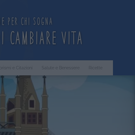
ne per chi sogna
di cambiare vita
orismi e Citazioni
Salute e Benessere
Ricette