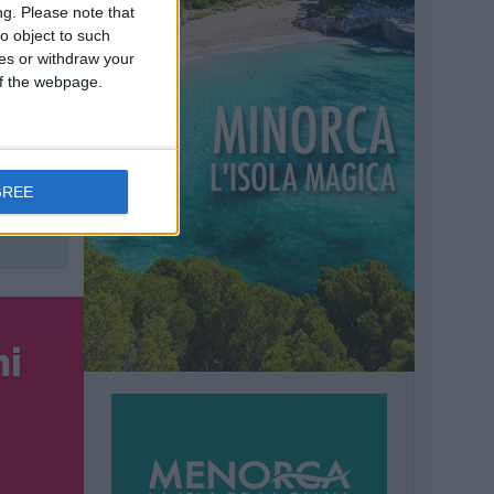
a gente
ng.
Please note that
o object to such
irare,
ces or withdraw your
 of the webpage.
etro.
i su
GREE
✔
ni