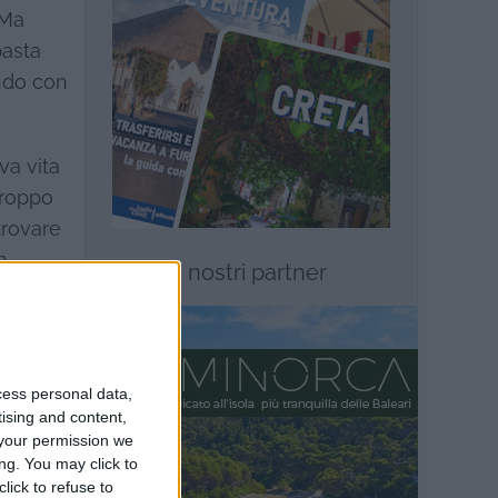
 Ma
basta
endo con
va vita
troppo
trovare
n
I nostri partner
tutto
rso
e ci era
ra, fu
cess personal data,
alizzare
tising and content,
your permission we
se
ng. You may click to
lick to refuse to