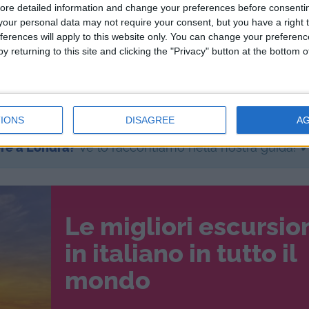
anto interesse per la mia arte! Incontrai tanta nuov
ore detailed information and change your preferences before consenti
our personal data may not require your consent, but you have a right t
lasciare numerose interviste. Il mio nome cominciò a g
ferences will apply to this website only. You can change your preferen
 feci girare negli UK e creai il mio sito web
y returning to this site and clicking the "Privacy" button at the bottom
e alcune illustrazioni stile manga, eseguite tempo addi
ecollò. Cominciai a ricevere richieste di illustrazion
 ragazzi.
IONS
DISAGREE
A
ere a Londra?
Ve lo raccontiamo nella nostra guida! 
Le migliori escursio
in italiano in tutto il
mondo