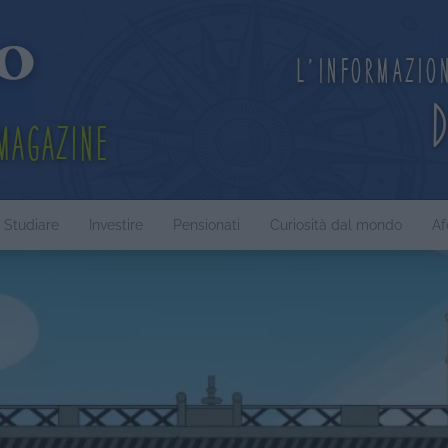
L'informazio
Magazine
Studiare
Investire
Pensionati
Curiosità dal mondo
Af