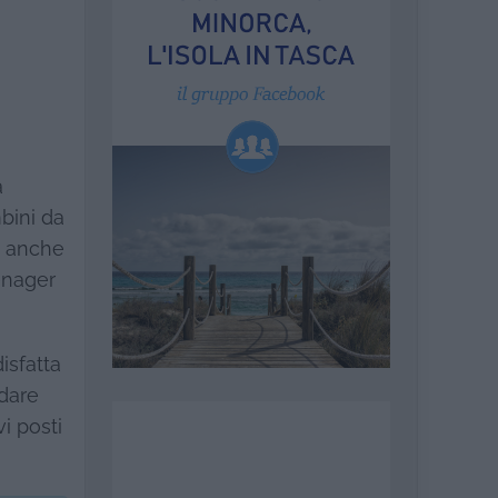
a
mbini da
co anche
eenager
isfatta
 dare
i posti