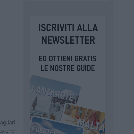
agliari
llo che