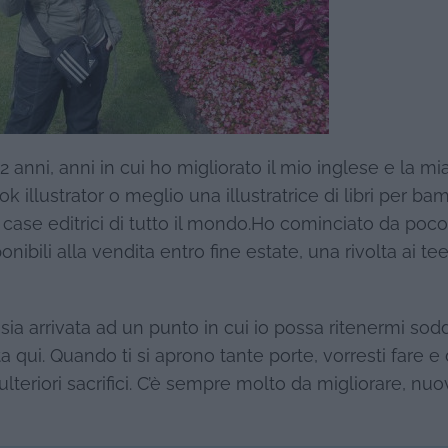
anni, anni in cui ho migliorato il mio inglese e la mi
 illustrator o meglio una illustratrice di libri per ba
 e case editrici di tutto il mondo.Ho cominciato da po
nibili alla vendita entro fine estate, una rivolta ai t
sia arrivata ad un punto in cui io possa ritenermi sodd
a qui. Quando ti si aprono tante porte, vorresti fare e
eriori sacrifici. C’è sempre molto da migliorare, nuov