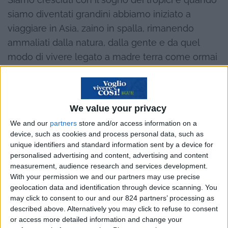
siamo diventati grandini abbiamo iniziato a
viaggiare in Asia, zaino in spalla, rimanendo
ammaliati dalla natura, dalla gente e da quel
modo di vivere legato a madre terra come ormai
in occidente solo qualche vecchio contadino, bio
per giunta, é ancora capace di fare.
We value your privacy
We and our
partners
store and/or access information on a
device, such as cookies and process personal data, such as
unique identifiers and standard information sent by a device for
personalised advertising and content, advertising and content
measurement, audience research and services development.
With your permission we and our partners may use precise
geolocation data and identification through device scanning. You
may click to consent to our and our 824 partners’ processing as
described above. Alternatively you may click to refuse to consent
or access more detailed information and change your