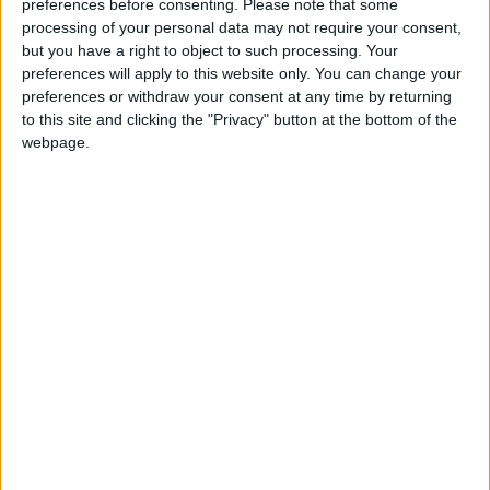
preferences before consenting.
Please note that some
processing of your personal data may not require your consent,
but you have a right to object to such processing. Your
preferences will apply to this website only. You can change your
preferences or withdraw your consent at any time by returning
to this site and clicking the "Privacy" button at the bottom of the
webpage.
La Thailandia innumerevoli volte, L’Indonesia
tanto da parlare l’indonesiano, la Cambogia, il
Laos, il Vietnam.
Per diversi anni, lavoro permettendo, abbiamo
passato molti mesi in Asia
alla ricerca della
spiaggia perfetta dove realizzare il nostro sogno:
una casetta sotto le palme a bordo mare.
Che nella realtà si traduceva in mini guest-house
composta da qualche confortevole capanna per