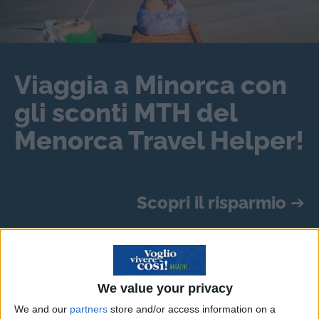
Viaggia a Minorca con
gli sconti MTH del
Menorca Travel Helper!
Scopri il risparmio
➔
Barbara e Fabio: un b&b in
riva all’Oceano Atlantico
We value your privacy
We and our
partners
store and/or access information on a