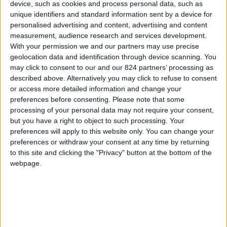
Siamo
Barbara e Fabio
, un tecnico di laboratorio
device, such as cookies and process personal data, such as
unique identifiers and standard information sent by a device for
ospedaliero ed un elettrotecnico industriale, uno
personalised advertising and content, advertising and content
a Torino e l’altro a Milano,
due lavori sicuri in
measurement, audience research and services development.
Italia ma una immensa voglia di uscire dalla
With your permission we and our partners may use precise
geolocation data and identification through device scanning. You
monotonia, dallo smog, dalla routine
may click to consent to our and our 824 partners’ processing as
quotidiana obbligata, dalla chiusura mentale
described above. Alternatively you may click to refuse to consent
della gente e dal clima sempre
or access more detailed information and change your
preferences before consenting.
Please note that some
inclemente
….nonchè di vivere finalmente
processing of your personal data may not require your consent,
insieme!
44 e 47 anni
…ovvero al limite per una
but you have a right to object to such processing. Your
pazzia! Molti ci invidiano il coraggio e la bravura
preferences will apply to this website only. You can change your
preferences or withdraw your consent at any time by returning
nonostante ci riempiano di paure ma noi siamo
to this site and clicking the "Privacy" button at the bottom of the
andati avanti decisi: il sogno si è realizzato per
webpage.
noi in Algarve, bellissima regione all’estremo sud
del Portogallo.
Abbiamo investito tempo,
denaro e fatica in un carinissimo b&b quasi in
riva all’Oceano Atlantico
: temperature minime