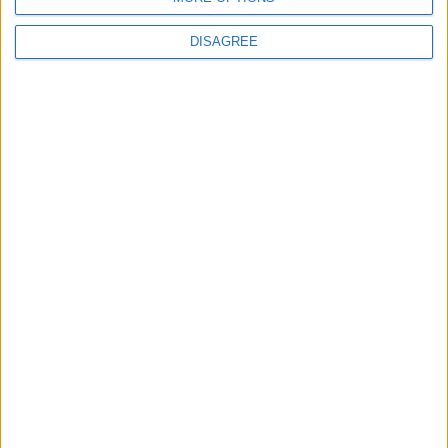
che conta…ed eccoci qui!
DISAGREE
Auguriamo a tutti coloro che sognano…di non
mollare il sogno!
La loro mail:
maravilhadacosta@outlook.com
La loro pagina FB:
www.facebook.com/maravilhadacosta