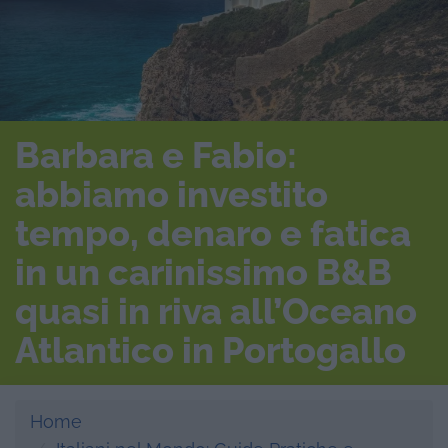
Barbara e Fabio:
abbiamo investito
tempo, denaro e fatica
in un carinissimo B&B
quasi in riva all’Oceano
Atlantico in Portogallo
Home