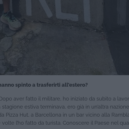
hanno spinto a trasferirti all’estero?
o aver fatto il militare, ho iniziato da subito a lavo
tagione estiva terminava, ero già in un’altra nazione
a Pizza Hut, a Barcellona in un bar vicino alla Rambla
lte l’ho fatto da turista. Conoscere il Paese nel qua