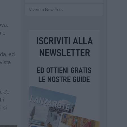
Vivere a New York
ova,
i è
ida, ed
vista
, c’è
ri
irsi