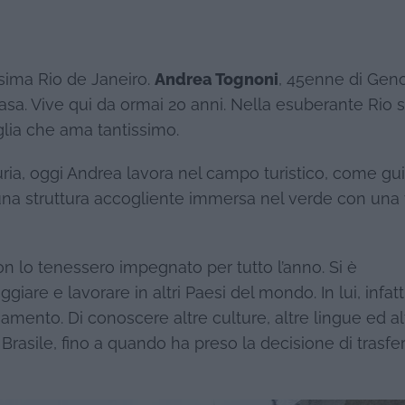
ssima Rio de Janeiro.
Andrea Tognoni
, 45enne di Gen
a casa. Vive qui da ormai 20 anni. Nella esuberante Rio s
glia che ama tantissimo.
guria, oggi Andrea lavora nel campo turistico, come gu
 una struttura accogliente immersa nel verde con una 
on lo tenessero impegnato per tutto l’anno. Si è
are e lavorare in altri Paesi del mondo. In lui, infatti
iamento. Di conoscere altre culture, altre lingue ed alt
e Brasile, fino a quando ha preso la decisione di trasfer