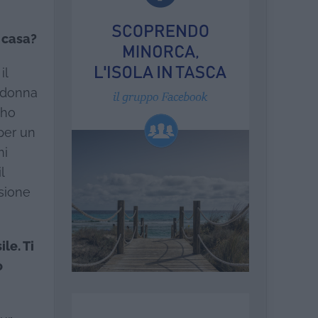
a casa?
il
a donna
 ho
 per un
mi
l
nsione
le. Ti
o