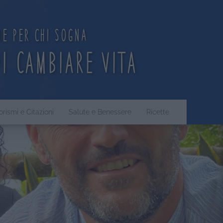
ne per chi sogna
di cambiare vita
orismi e Citazioni
Salute e Benessere
Ricette