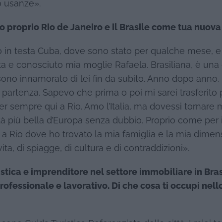
o usanze».
to proprio Rio de Janeiro e il Brasile come tua nuov
o in testa Cuba, dove sono stato per qualche mese, e 
vita e conosciuto mia moglie Rafaela. Brasiliana, è un
 sono innamorato di lei fin da subito. Anno dopo anno,
a partenza. Sapevo che prima o poi mi sarei trasferito
er sempre qui a Rio. Amo l’Italia, ma dovessi tornare 
ttà più bella d’Europa senza dubbio. Proprio come per i
olo a Rio dove ho trovato la mia famiglia e la mia dime
ta, di spiagge, di cultura e di contraddizioni».
tica e imprenditore nel settore immobiliare in Brasi
rofessionale e lavorativo. Di che cosa ti occupi nell