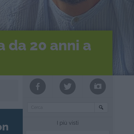
 da 20 anni a
I più visti
on