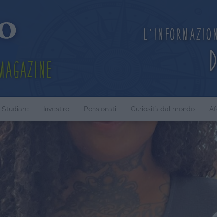
L'informazio
Magazine
Studiare
Investire
Pensionati
Curiosità dal mondo
Af