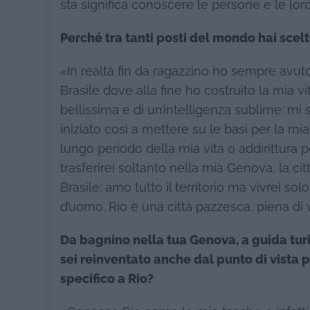
sta significa conoscere le persone e le lor
Perché tra tanti posti del mondo hai scel
«In realtà fin da ragazzino ho sempre avut
Brasile dove alla fine ho costruito la mia 
bellissima e di un’intelligenza sublime: mi
iniziato così a mettere su le basi per la mi
lungo periodo della mia vita o addirittura p
trasferirei soltanto nella mia Genova, la ci
Brasile: amo tutto il territorio ma vivrei s
d’uomo. Rio è una città pazzesca, piena di vi
Da bagnino nella tua Genova, a guida turis
sei reinventato anche dal punto di vista p
specifico a Rio?