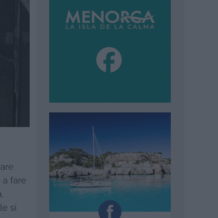
rare
 a fare
.
le si