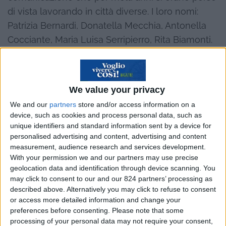
di vista lavorando in città diverse. I loro nomi:
Patrizia Bernardi, Donatella Mecchia, Antonella
Cocciante, Maria Luisa Serripierro, Rita Biamonti.
“Dopo il sisma, – spiega Patrizia Bernardi – ci
siamo sentite in dovere di fare qualcosa per la
nostra gente, la nostra città e per noi: quello che
We value your privacy
sapevamo fare era raccontare.” Nasce così
We and our
partners
store and/or access information on a
l’associazione culturale
Animammersa
, che
device, such as cookies and process personal data, such as
inizialmente fa teatro, dando voce agli sfollati
unique identifiers and standard information sent by a device for
personalised advertising and content, advertising and content
delle tendopoli e degli alberghi. Gli spettacoli
measurement, audience research and services development.
nascono numerosi, uno dopo l’altro, in una sorta
With your permission we and our partners may use precise
di catarsi collettiva: prima Lettere dall’Aquila; poi
geolocation data and identification through device scanning. You
may click to consent to our and our 824 partners’ processing as
La conta d’Aquila, uno spettacolo di denuncia
described above. Alternatively you may click to refuse to consent
sulla ricostruzione; Il terremoto delle donne, e
or access more detailed information and change your
Memoriter, un cortometraggio sui 150 anni
preferences before consenting.
Please note that some
processing of your personal data may not require your consent,
dell’Unità d’Italia visti dagli aquilani.