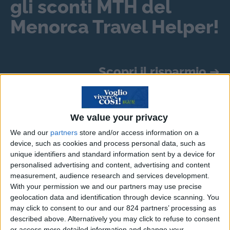
gli sconti MTH del
Menorca Travel Helper!
Scopri il risparmio
➔
Vacanza e crociera alle isole
We value your privacy
greche
We and our
partners
store and/or access information on a
device, such as cookies and process personal data, such as
unique identifiers and standard information sent by a device for
Mare trasparente e cristallino, spiagge da
personalised advertising and content, advertising and content
cartolina, divertimento, buon cibo e relax: una
measurement, audience research and services development.
ricetta perfetta per una vacanza altrettanto
With your permission we and our partners may use precise
geolocation data and identification through device scanning. You
perfetta. Tutto questo è la Grecia. Con le sue
may click to consent to our and our 824 partners’ processing as
quasi 230 isole è una terra magica tutta da
described above. Alternatively you may click to refuse to consent
scoprire, una perla del Mediterraneo orientale
or access more detailed information and change your