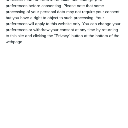
preferences before consenting.
Please note that some
unica al mondo capace di garantire una vacanza
processing of your personal data may not require your consent,
indimenticabile. Dalle notti senza fine di
but you have a right to object to such processing. Your
Mykonos, alle spiagge da sogno di Creta, alla
preferences will apply to this website only. You can change your
preferences or withdraw your consent at any time by returning
suggestione di Santorini, alla bellezza di Rodi
to this site and clicking the "Privacy" button at the bottom of the
sempre di sogno si tratta, l’importante è non
webpage.
perdersi nulla. I motivi per andare in Grecia sono
tantissimi e quelli per farlo con una crociera sono
ancora di più.
Indice
Nascondi
Le bellezze dell’Egeo
Grecia: non solo mare