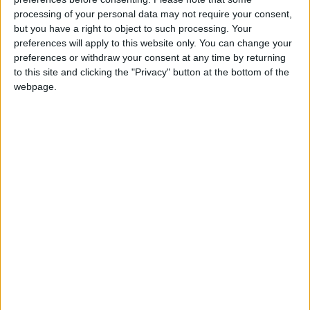
Detroit. Tutte cose che non facevano che
processing of your personal data may not require your consent,
but you have a right to object to such processing. Your
radicare sempre più il nostro desiderio di
preferences will apply to this website only. You can change your
costruirci una vita in questo paese.”Poi, sette
preferences or withdraw your consent at any time by returning
mesi fa, l’occasione giusta: Kenosha nel
to this site and clicking the "Privacy" button at the bottom of the
webpage.
Wisconsin, tra Chicago e Milwaukee, nella
regione dei grandi laghi. “La dimensione giusta
per noi che non amiamo troppo le grandi città.
Questa è una cittadina relativamente piccola e
rappresenta la dimensione ideale per noi e per i
nostri figli.”