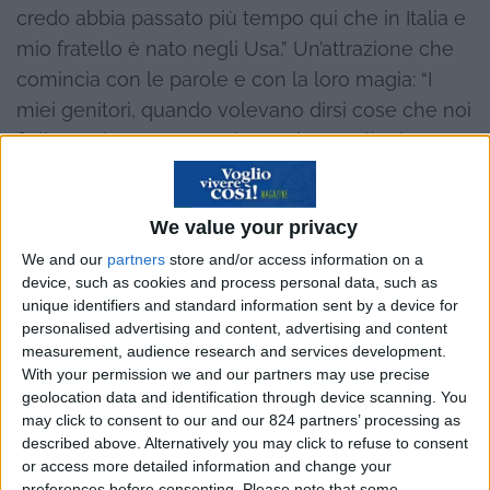
credo abbia passato più tempo qui che in Italia e
mio fratello è nato negli Usa.” Un’attrazione che
comincia con le parole e con la loro magia: “I
miei genitori, quando volevano dirsi cose che noi
figli non dovevamo capire, parlavano l’inglese. E
così, questa lingua per me è diventata quasi la
lingua dei segreti, assumendo ancora più
We value your privacy
fascino.” Poi l’incontro con quello che è diventato
We and our
partners
store and/or access information on a
suo marito e che, da subito, ha condiviso con lei
device, such as cookies and process personal data, such as
la passione per gli Usa. “Mio marito è consulente
unique identifiers and standard information sent by a device for
informatico e già mentre lavorava a Milano ha
personalised advertising and content, advertising and content
measurement, audience research and services development.
sempre espresso al suo capo il desiderio di
With your permission we and our partners may use precise
trasferirsi a vivere negli Usa. Ci sono state alcune
geolocation data and identification through device scanning. You
esperienze tra cui tre mesi a Los Angeles. Io e i
may click to consent to our and our 824 partners’ processing as
described above. Alternatively you may click to refuse to consent
miei figli lo abbiamo raggiunto per un mese. In
or access more detailed information and change your
precedenza c’era stata anche un’esperienza a
preferences before consenting.
Please note that some