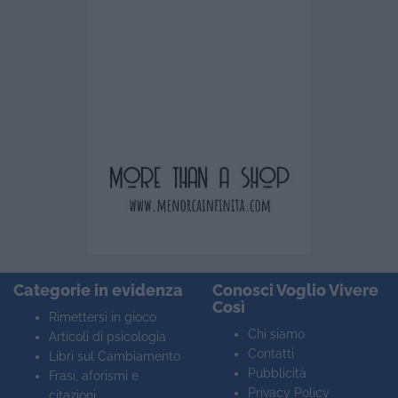
Categorie in evidenza
Conosci Voglio Vivere
Così
Rimettersi in gioco
Chi siamo
Articoli di psicologia
Contatti
Libri sul Cambiamento
Pubblicità
Frasi, aforismi e
Privacy Policy
citazioni