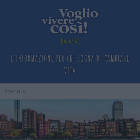
Magazine
L'informazione per chi sogna
di cambiare
vita
Menu