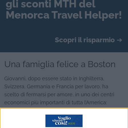
gli sconti MTH del
Menorca Travel Helper!
Scopri il risparmio
➔
Una famiglia felice a Boston
Giovanni, dopo essere stato in Inghilterra,
Svizzera, Germania e Francia per lavoro, ha
scelto di fermarsi per amore, in uno dei centri
economici più importanti di tutta l’America:
Boston, culla della cultura e della storia
americana. In questa bella città multiculturale, ha
formato una bellissima famiglia e ora, a distanza