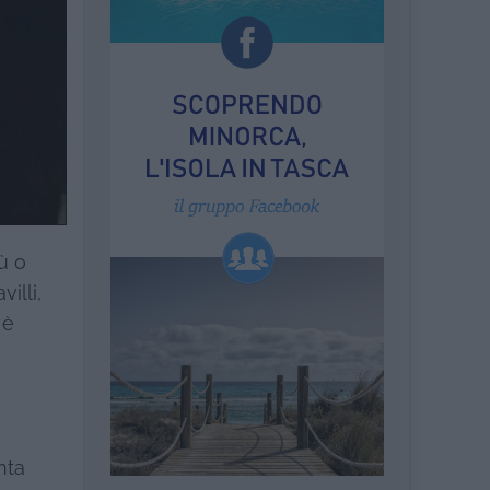
ù o
illi,
 è
nta