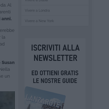
Vivere a Dubai
da. Al
Vivere a Londra
arenti
 anni.
Vivere a New York
acerebbe
 la
 ad
o
Susan
 Nella
sse un