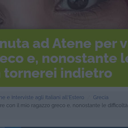
nuta ad Atene per vi
co e, nonostante le
n tornerei indietro
e e Interviste agli Italiani all'Estero
Grecia
 con il mio ragazzo greco e, nonostante le difficoltà