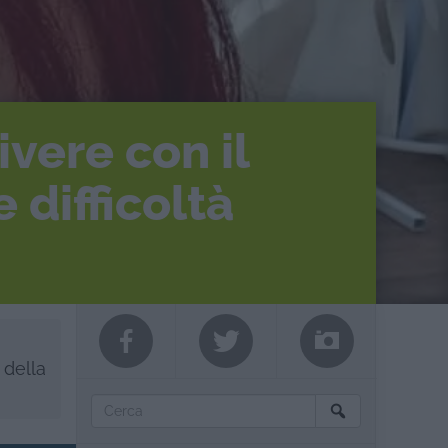
vere con il
 difficoltà
 della