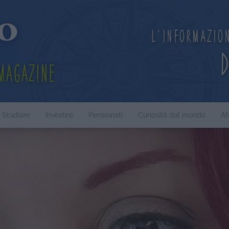
L'informazio
Magazine
Studiare
Investire
Pensionati
Curiosità dal mondo
Af