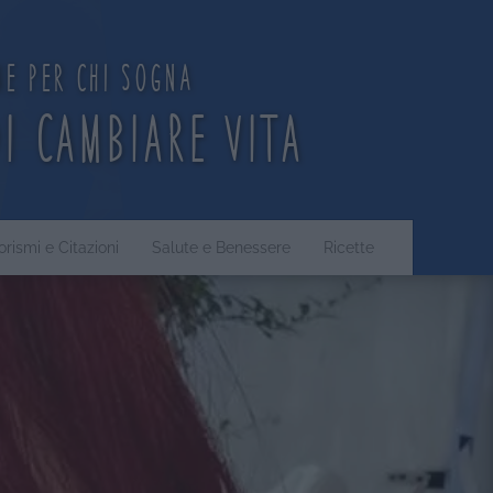
ne per chi sogna
di cambiare vita
orismi e Citazioni
Salute e Benessere
Ricette