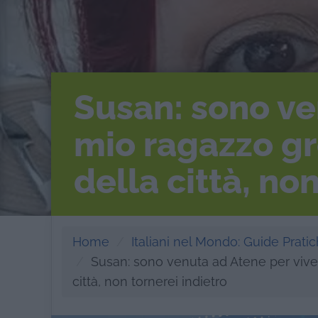
Susan: sono ve
mio ragazzo gre
della città, no
Home
Italiani nel Mondo: Guide Pratich
Susan: sono venuta ad Atene per vivere
città, non tornerei indietro