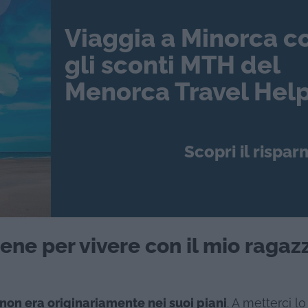
Viaggia a Minorca c
gli sconti MTH del
Menorca Travel Help
Scopri il rispar
ene per vivere con il mio ragaz
 non era originariamente nei suoi piani
. A metterci lo