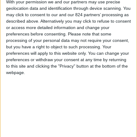
With your permission we and our partners may use precise
Vegas come meta delle proprie vacanze. Non vi
geolocation data and identification through device scanning. You
è dubbio che questa città, scheggia impazzita in
may click to consent to our and our 824 partners’ processing as
mezzo al deserto del Nevada, affascini un
described above. Alternatively you may click to refuse to consent
or access more detailed information and change your
numero di turisti che cresce ogni anno. Ma in
preferences before consenting.
Please note that some
crescita sono anche le persone che scelgono
processing of your personal data may not require your consent,
Las Vegas come location per pazzi e originali
but you have a right to object to such processing. Your
preferences will apply to this website only. You can change your
matrimoni. Un’attività che da moltissimo tempo è
preferences or withdraw your consent at any time by returning
nel dna di questa città davvero unica nel suo
to this site and clicking the "Privacy" button at the bottom of the
genere. Le leggi molto “rilassate” del Nevada
webpage.
rispetto al divorzio hanno fatto di Las Vegas la
meta preferita da molti per fare il passo contrario
e cioè sposarsi. E sull’onda di questa anima
libertaria, proprio qui, è nata
Matrimonioalasvegas.it, la prima e per ora unica
agenzia totalmente italiana di wedding planner
che opera direttamente in città.