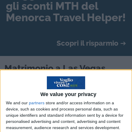
gli sconti MTH del
Menorca Travel Helper!
Scopri il risparmio
➔
Matrimonio a Las Vegas
Las Vegas, folle e rutilante città del Nevada, è
famosa per i suoi casinò ma è anche tra le mete più
We value your privacy
gettonate per organizzare matrimoni
We and our
partners
store and/or access information on a
device, such as cookies and process personal data, such as
Una impresa italiana
unique identifiers and standard information sent by a device for
personalised advertising and content, advertising and content
Sempre più persone stanno “scoprendo” Las
measurement, audience research and services development.