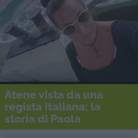
Atene vista da una
regista italiana: la
storia di Paola