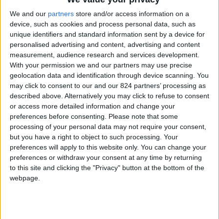
Carosello
, lavorando con grandi nomi come
We and our
partners
store and/or access information on a
Nino Manfredi, Virna Lisi e Aldo Fabrizi, per poi
device, such as cookies and process personal data, such as
dedicarsi al
cinema d’impegno civile
,
unique identifiers and standard information sent by a device for
affrontando importanti temi sociali e storici.
personalised advertising and content, advertising and content
measurement, audience research and services development.
With your permission we and our partners may use precise
geolocation data and identification through device scanning. You
may click to consent to our and our 824 partners’ processing as
described above. Alternatively you may click to refuse to consent
or access more detailed information and change your
preferences before consenting.
Please note that some
processing of your personal data may not require your consent,
but you have a right to object to such processing. Your
preferences will apply to this website only. You can change your
preferences or withdraw your consent at any time by returning
to this site and clicking the "Privacy" button at the bottom of the
webpage.