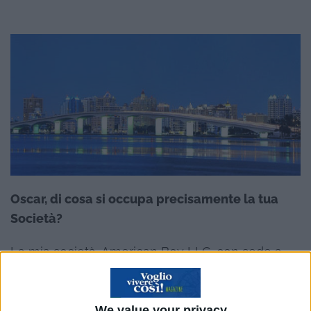
Oscar, di cosa si occupa precisamente la tua
Società?
La mia società, American Boy LLC, con sede a
Sarasota, è specializzata nel fornire servizi e
consulenze, a imprese e professionisti che
We value your privacy
desiderano affacciarsi al mercato estero e in