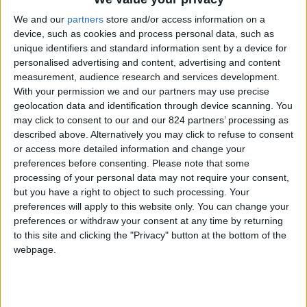
particolare statunitense. Che si tratti di
We and our
partners
store and/or access information on a
device, such as cookies and process personal data, such as
investimenti o di un vero e proprio piano di
unique identifiers and standard information sent by a device for
sviluppo aziendale, grazie a una solida rete di
personalised advertising and content, advertising and content
partner e un network di professionisti locali, la
measurement, audience research and services development.
With your permission we and our partners may use precise
mia società è in grado di offrire un “ponte” per
geolocation data and identification through device scanning. You
l’America, a professionisti e imprese che
may click to consent to our and our 824 partners’ processing as
guardano con interesse al di là dei confini italiani
described above. Alternatively you may click to refuse to consent
or access more detailed information and change your
chiedendosi “come fare”. Sono molte le aziende
preferences before consenting.
Please note that some
Italiane (e non solo) a cui interessa, anche in
processing of your personal data may not require your consent,
questa fase economica, il mercato
but you have a right to object to such processing. Your
preferences will apply to this website only. You can change your
nordamericano. Oggi, con l’Euro molto forte sul
preferences or withdraw your consent at any time by returning
dollaro, tutto ciò ha dei costi di accesso ancora
to this site and clicking the "Privacy" button at the bottom of the
più abbordabili rispetto al passato. Fra i miei
webpage.
clienti ho alcuni nomi noti del panorama
imprenditoriale italiano e molte piccole-medie
imprese con prodotti e servizi innovativi: la