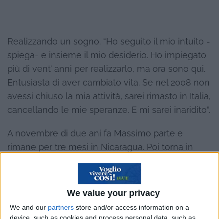
Realizzando un sogno. “Ho seguito il mio intuito -
spiega- e insieme il mio desiderio. Ho impiegato
più di vent’ anni per realizzarlo, ma ora sono qui.
Entusiasta di aver cambiato vita. Se nel 2008 non
avessi chiuso la mia attività, sarei rimasto in Italia,
cancellando le mie speranze. E mi sarei inaridito”.
A novembre di due ani fa Massimo parte e
rimane per tre mesi in Nicaragua. Poi torna in
Italia per liberarsi di alcune incombenze. Da
maggio scorso vive a
San Juan del Sur
, dove è
proprietario di un negozio di abbigliamento
We value your privacy
femminile. I vestiti sono importati dall’Italia.
We and our
partners
store and/or access information on a
device, such as cookies and process personal data, such as