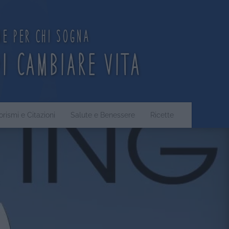
ne per chi sogna
di cambiare vita
orismi e Citazioni
Salute e Benessere
Ricette