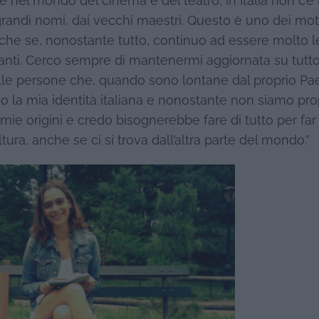
 nel mondo del cinema e del teatro, in Italia non c’è 
randi nomi, dai vecchi maestri. Questo è uno dei mot
nche se, nonostante tutto, continuo ad essere molto 
rtanti. Cerco sempre di mantenermi aggiornata su tutt
elle persone che, quando sono lontane dal proprio Pa
o la mia identità italiana e nonostante non siamo prop
ie origini e credo bisognerebbe fare di tutto per far
tura, anche se ci si trova dall’altra parte del mondo.”