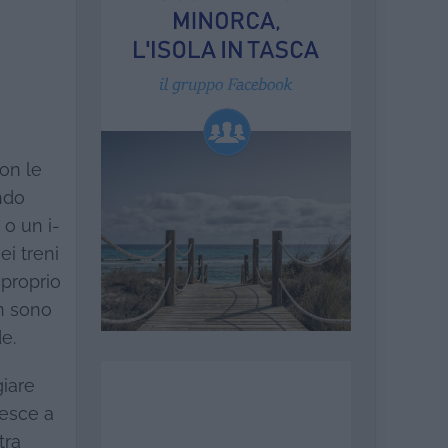
on le
ndo
 o un i-
ei treni
 proprio
n sono
e.
iare
iesce a
tra