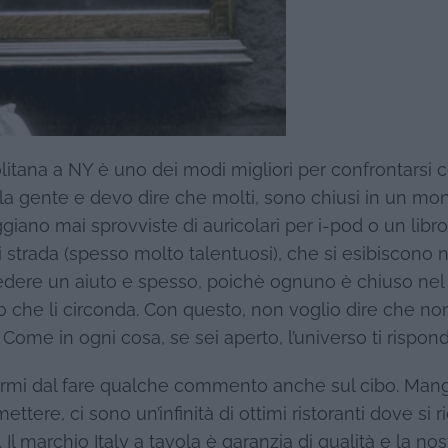
litana a NY è uno dei modi migliori per confrontarsi c
 la gente e devo dire che molti, sono chiusi in un mo
iano mai sprovviste di auricolari per i-pod o un libro
i di strada (spesso molto talentuosi), che si esibiscono n
iedere un aiuto e spesso, poichè ognuno è chiuso nel
che li circonda. Con questo, non voglio dire che no
 Come in ogni cosa, se sei aperto, l’universo ti rispond
rmi dal fare qualche commento anche sul cibo. Mang
ttere, ci sono un’infinità di ottimi ristoranti dove si r
l marchio Italy a tavola è garanzia di qualità e la nos