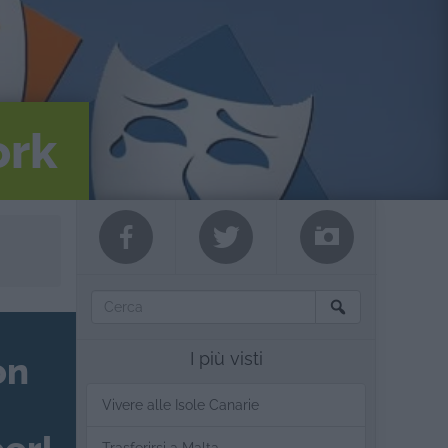
ork
I più visti
on
Vivere alle Isole Canarie