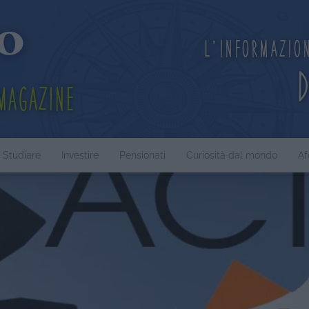
L'informazio
Magazine
Studiare
Investire
Pensionati
Curiosità dal mondo
Af