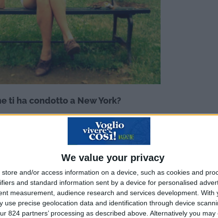
he ti ha condotto a New York?
a a Roma per frequentare l’Accademia Nazionale d’ar
plomata come attrice. E’ stato un percorso durato tr
 stimolo di fare esperienza del metodo Strasberg.
We value your privacy
 nello specifico al Lee Strasberg Institute. Avevo se
store and/or access information on a device, such as cookies and pro
 nomi che l’hanno frequentata e mi è subito sembrato il
ifiers and standard information sent by a device for personalised adver
o di recitazione tanto usato dagli attori americani. 
tent measurement, audience research and services development.
With 
 use precise geolocation data and identification through device scanni
a di ammissione e dopo un colloquio, per certificare
ur 824 partners’ processing as described above. Alternatively you may c