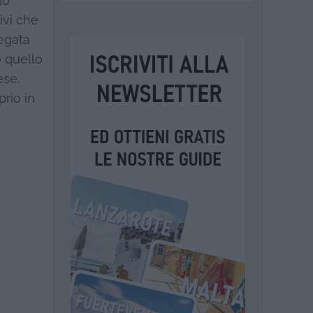
lo
ivi che
legata
o quello
ese,
rio in