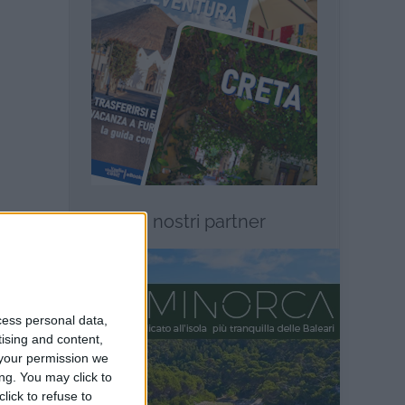
I nostri partner
te
e anni
ntito
cess personal data,
 luogo
tising and content,
Mi sono
your permission we
ng. You may click to
 che il
lick to refuse to