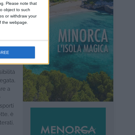
 stata
ng.
Please note that
o object to such
ces or withdraw your
 of the webpage.
sono
GREE
ande
ibilità
egata,
are a
e
sporti
tte, è
erati,