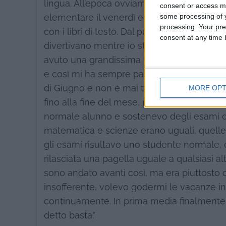
lingua. All’epoca ovviamente mi sembrava s
consent or access m
some processing of y
elementare il venerdì e subito dopo passa
processing. Your pre
con i libri di testo. Dal punto di vista di 
consent at any time b
divertivano mentre io stavo a casa a stud
avuto una grandissima fortuna. Ha sempre
e così mi ha sempre parlato in ceco. Dato c
di Giugno e non è mai troppo impegnativa, 
MORE OPT
fino alla fine del mese, perché là le scuo
normale alunno e sostenevo degli esami di
matematica e scienze erano uguali, quelle 
gli esami risultavo uno studente normale, c
rilasciata una pagella uguale a qualsiasi a
sono andato avanti così, ma era piuttosto 
insofferente, volevo godermi le vacanze in 
continuamente. In prima media finalmente m
detto basta.”