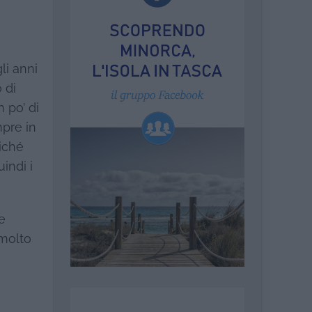
li anni
 di
n po’ di
pre in
iché
indi i
e
 molto