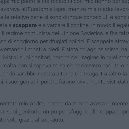
raga: mio padre si era recato là con mio nonno per se
avorava all’Euratom a Ispra, mentre mia madre lavor
e le relative cene si sono dunque conosciuti e sono 
tata a
scappare
e a varcare il confine, in modo illegal
il regime comunista dell’Unione Sovietica, e l’ha fatt
so di soggiorno per rifugiati politici. È scappata attra
aversando i monti a piedi. È stata coraggiosissima, ha
visto i suoi genitori, perché se il regime in quel m
 in realtà non si sapeva se sarebbe davvero caduto o n
do sarebbe riuscita a tornare a Praga. Tra l’altro la 
, i suoi genitori, poiché furono ovviamente visti dal
contrato mio padre, perché da tempo aveva in mente 
dai suoi genitori e un po’ per sfuggire alla cappa opp
to solo grazie al suo aiuto.