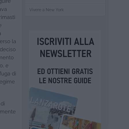
guire
ava
Vivere a New York
rimasti
e
a
verso la
 deciso
omento
o, e
fuga di
 regime
di
rimente