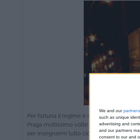
We and our
partners
Per fortuna il regime è caduto prima ancor
such as unique ident
advertising and con
Praga moltissimo volte. Essendo il primog
and our partners may
per insegnarmi tutto ciò che c’era da saper
consent to our and o