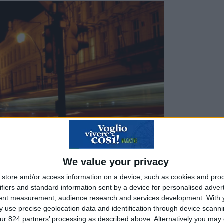
We value your privacy
store and/or access information on a device, such as cookies and pro
a che io nascessi, e così fin da piccolo sono potuto a
ifiers and standard information sent by a device for personalised adver
tent measurement, audience research and services development.
With 
enito della mia famiglia, mia mamma ha avuto tutto i
 use precise geolocation data and identification through device scanni
e riguardo la Repubblica Ceca, e in particolar modo l
ur 824 partners’ processing as described above. Alternatively you may c