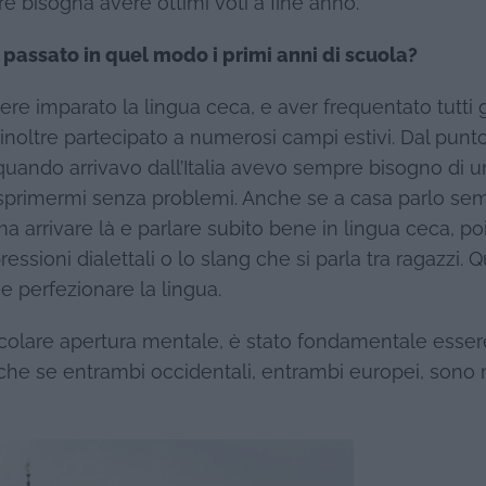
are bisogna avere ottimi voti a fine anno.
r passato in quel modo i primi anni di scuola?
e imparato la lingua ceca, e aver frequentato tutti g
noltre partecipato a numerosi campi estivi. Dal punto
tti quando arrivavo dall’Italia avevo sempre bisogno di u
sprimermi senza problemi. Anche se a casa parlo sem
arrivare là e parlare subito bene in lingua ceca, po
sioni dialettali o lo slang che si parla tra ragazzi. Qu
e perfezionare la lingua.
ticolare apertura mentale, è stato fondamentale esser
he se entrambi occidentali, entrambi europei, sono