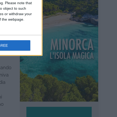
ng.
Please note that
o object to such
 ceco,
ces or withdraw your
ano e si
 of the webpage.
ho
ingua,
timana
stavo
GREE
e un
ssando
niva
dia
i
ho