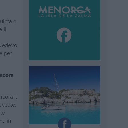
uinta o
 il
à vedevo
e per
ancora
ncora il
iceale.
ale
ima in