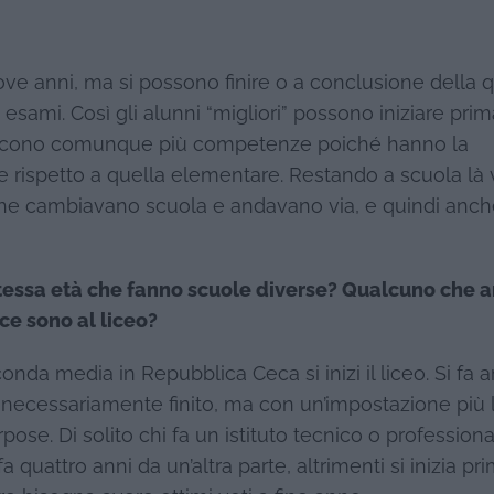
ve anni, ma si possono finire o a conclusione della q
sami. Così gli alunni “migliori” possono iniziare prima
isiscono comunque più competenze poiché hanno la
ore rispetto a quella elementare. Restando a scuola l
che cambiavano scuola e andavano via, e quindi anch
tessa età che fanno scuole diverse? Qualcuno che 
ce sono al liceo?
conda media in Repubblica Ceca si inizi il liceo. Si fa a
ecessariamente finito, ma con un’impostazione più l
pose. Di solito chi fa un istituto tecnico o profession
a quattro anni da un’altra parte, altrimenti si inizia pr