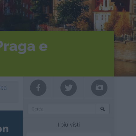
 Praga e
eca
I più visti
on