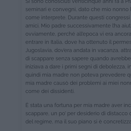
Si sono conosciuti venticinque anni fa a P
seminari e convegni, dato che mio nonno l
come interprete. Durante questi congressi 
amici. Mio padre successivamente l’ha aiu
ovviamente, perché all’epoca vi era ancora 
entrare in Italia, dove ha ottenuto il permes
Jugoslavia, dov’era andata in vacanza, attr
di scappare senza sapere quando avrebbe ri
iniziava a dare i primi segni di debolezza,
quindi mia madre non poteva prevedere quan
mia madre causò dei problemi ai miei nonni
come dei dissidenti.
È stata una fortuna per mia madre aver in
scappare, un po’ per desiderio di distacco 
del regime, ma il suo piano si è concretizza