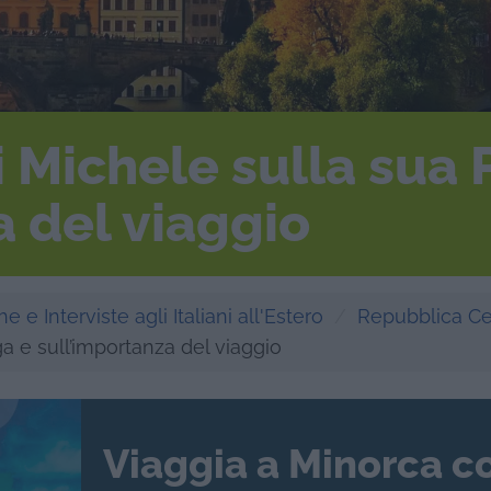
di Michele sulla sua
a del viaggio
e e Interviste agli Italiani all'Estero
Repubblica C
ga e sull’importanza del viaggio
Viaggia a Minorca c