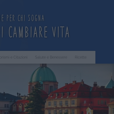
ne per chi sogna
di cambiare vita
orismi e Citazioni
Salute e Benessere
Ricette