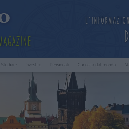
L'informazio
Magazine
Studiare
Investire
Pensionati
Curiosità dal mondo
Af