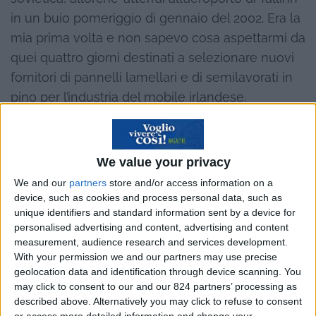
in un buio pomeriggio di gennaio del 2002. Era la
mia prima volta e non sapevo cosa aspettarmi da
quei quattro giorni destinati a selezionare nuovi
fornitori di pannelli lamellari e di semilavorati in
pino per l’industria del mobile irlandese.
A quel tempo non avevo alcun progetto di
emigrare dall’Italia, ma avvertii subito, nonostante
We value your privacy
la lingua ostica, i caratteri silenziosi e introversi
We and our
partners
store and/or access information on a
delle persone, il panorama deprimente dalla
device, such as cookies and process personal data, such as
strada statale, dovuto senz’altro anche al tempo
unique identifiers and standard information sent by a device for
personalised advertising and content, advertising and content
triste e piovoso di quel secondo giorno di visita,
measurement, audience research and services development.
avvertii subito spuntare in me una sensazione
With your permission we and our partners may use precise
misteriosa e imprevista, sconosciuta e
geolocation data and identification through device scanning. You
may click to consent to our and our 824 partners’ processing as
apparentemente inspiegabile: “In questo Paese
described above. Alternatively you may click to refuse to consent
potrei facilmente trovarmi a mio agio e inserirmi,