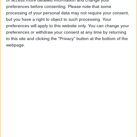
or access more detailed information and change your
sentirmi a casa.” Davvero un pensiero strano in
preferences before consenting.
Please note that some
processing of your personal data may not require your consent,
un Paese ancora cosi’ fortemente segnato nelle
but you have a right to object to such processing. Your
infrastrutture, nel modo di pensare e nelle
preferences will apply to this website only. You can change your
impressioni visive dal passaggio della
preferences or withdraw your consent at any time by returning
to this site and clicking the "Privacy" button at the bottom of the
devastazione sovietica e della sua cultura edilizia
webpage.
traballante.
Soprattutto notai la vita semplice e tutto
sommato la ricettivita’ e l’orgoglio della
popolazione locale, respiravo la vivace aria della
novita’ e dell’ottimismo, la stessa aria che
respiravano loro, non ancora assuefatti ai valori
della liberta’ e della democrazia, alla facolta’
della libera impresa e della libera iniziativa, di
gestirsi le giornate a proprio piacimento, con
nuovi ritmi piu’ interessanti e fantasiosi. (Come se