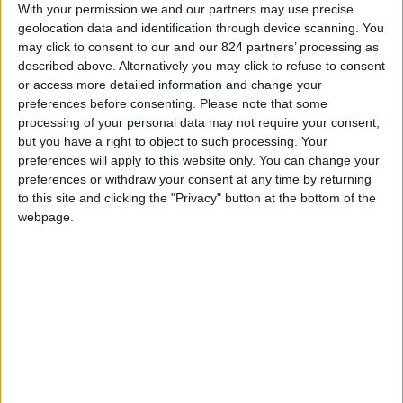
With your permission we and our partners may use precise
geolocation data and identification through device scanning. You
may click to consent to our and our 824 partners’ processing as
described above. Alternatively you may click to refuse to consent
or access more detailed information and change your
preferences before consenting.
Please note that some
processing of your personal data may not require your consent,
but you have a right to object to such processing. Your
preferences will apply to this website only. You can change your
preferences or withdraw your consent at any time by returning
A questo punto, riavvolgiamo il filo della
to this site and clicking the "Privacy" button at the bottom of the
sua storia.
webpage.
Dopo la laurea in Ingegneria per l’Ambiente e il
Territorio alla Sapienza di Roma, Monica sperava
di fare ricerca all’Enea, dove aveva preparato la
tesi. Ma le sue aspettative vengono deluse.
“Avrei fatto il primo concorso – racconta – dopo
due anni. Per tenermi ‘in caldo’ mi propongono