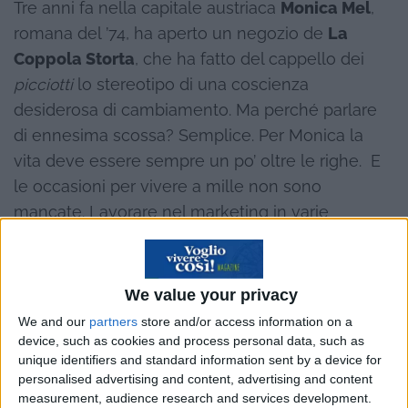
Tre anni fa nella capitale austriaca
Monica Mel
,
romana del ’74, ha aperto un negozio de
La
Coppola Storta
, che ha fatto del cappello dei
picciotti
lo stereotipo di una coscienza
desiderosa di cambiamento. Ma perché parlare
di ennesima scossa? Semplice. Per Monica la
vita deve essere sempre un po’ oltre le righe. E
le occasioni per vivere a mille non sono
mancate. Lavorare nel marketing in varie
multinazionali l’ha aiutata.
We value your privacy
We and our
partners
store and/or access information on a
device, such as cookies and process personal data, such as
unique identifiers and standard information sent by a device for
personalised advertising and content, advertising and content
measurement, audience research and services development.