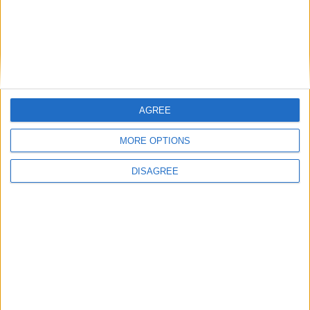
e lo fa attraverso un diamante nero, di cui è
impossibile quantificare carati e valore.
AGREE
MORE OPTIONS
DISAGREE