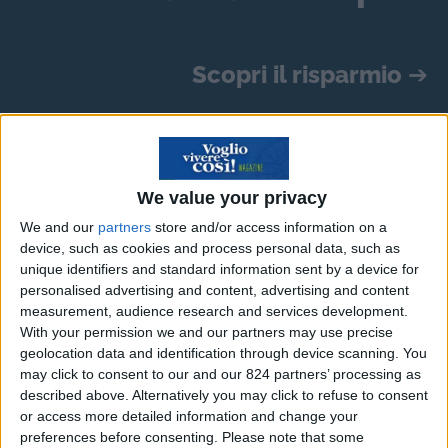
Scopri il risparmio
➔
Il diamante nero di
Copenhagen
We value your privacy
We and our
partners
store and/or access information on a
Il diamante, gioiello per eccellenza, da sempre
device, such as cookies and process personal data, such as
unique identifiers and standard information sent by a device for
legato ai codici universali del lusso, del denaro e
personalised advertising and content, advertising and content
della forza (per essere la pietra preziosa più dura
measurement, audience research and services development.
al mondo), del potere, ma anche della bellezza,
With your permission we and our partners may use precise
geolocation data and identification through device scanning. You
della luce.
may click to consent to our and our 824 partners’ processing as
described above. Alternatively you may click to refuse to consent
“I diamanti – cantava Marilyn Monroe – sono i
or access more detailed information and change your
migliori amici delle donne”, e non c’è nella storia
preferences before consenting.
Please note that some