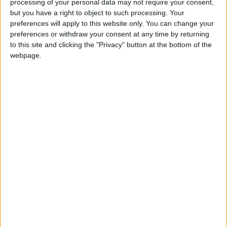
processing of your personal data may not require your consent,
lasciando la loro terra natia a caccia di
but you have a right to object to such processing. Your
occasioni
che nel Belpaese non sembrano più
preferences will apply to this website only. You can change your
preferences or withdraw your consent at any time by returning
alla portata di tutti, ovviamente in zone del
to this site and clicking the "Privacy" button at the bottom of the
pianeta che per benessere e ricchezza superano
webpage.
ampiamente gli standard medi a cui siamo
abituati alle nostre latitudini.