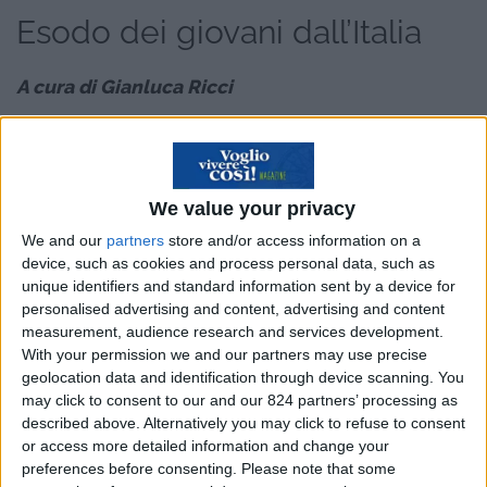
Esodo dei giovani dall’Italia
A cura di Gianluca Ricci
Se la
massiccia immigrazione
a cui stiamo
assistendo negli ultimi anni dai Paesi meno ricchi
e privi di risorse a quelli dotati di maggior appeal
We value your privacy
dal punto di vista del benessere generale sta
We and our
partners
store and/or access information on a
interessando anche l’Italia, ciò
sta avvenendo
device, such as cookies and process personal data, such as
unique identifiers and standard information sent by a device for
tuttavia in senso biunivoco
. Da un lato le nostre
personalised advertising and content, advertising and content
coste sono diventate meta agognata di migliaia
measurement, audience research and services development.
di uomini provenienti dalle aree più depresse del
With your permission we and our partners may use precise
geolocation data and identification through device scanning. You
pianeta, tutti alla ricerca di nuove opportunità là
may click to consent to our and our 824 partners’ processing as
dove in patria queste, per motivi diversi, non
described above. Alternatively you may click to refuse to consent
possono più essere garantite; dall’altro però
or access more detailed information and change your
preferences before consenting.
Please note that some
migliaia e migliaia di nostri connazionali stanno