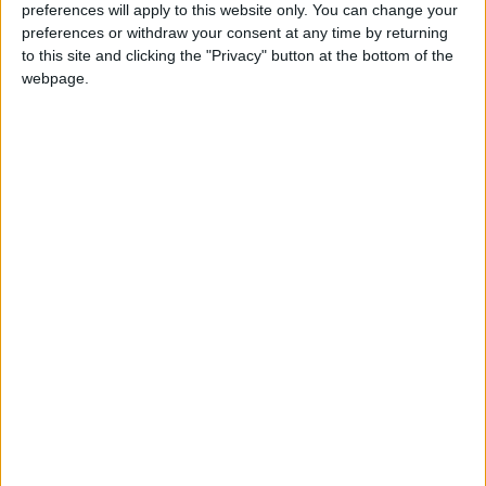
velocità conta davvero
preferences will apply to this website only. You can change your
preferences or withdraw your consent at any time by returning
Accessibilità: includere e progettare per
to this site and clicking the "Privacy" button at the bottom of the
tutti
webpage.
Trasparenza sui dati: maggiore controllo
per evitare sorprese
Navigazione e ricerca interna: aiutare a
trovare ciò che serve
Comunicazione e assistenza: rendere
più umano il digitale
Transazioni e gestione operativa: quando
servono
Esempi concreti: portali di giochi online
regolamentati e strutturati
Misurare per migliorare: le analytics che
contano