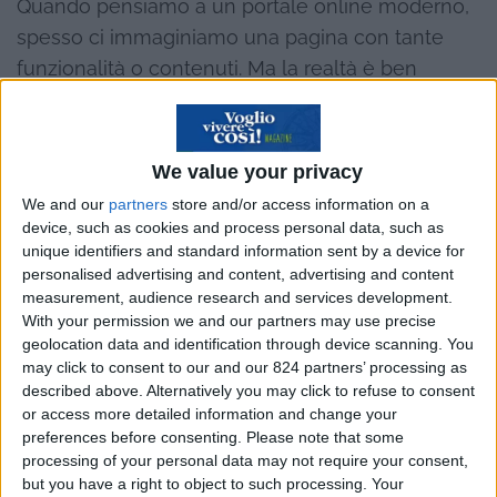
Quando pensiamo a un portale online moderno,
spesso ci immaginiamo una pagina con tante
funzionalità o contenuti. Ma la realtà è ben
diversa: oggi un portale online non è solo una
raccolta di pagine web, è un ambiente digitale
avanzato in cui gli utenti devono sentirsi seguiti,
We value your privacy
sicuri e compresi. Oltre ai contenuti, ciò che fa la
We and our
partners
store and/or access information on a
vera differenza è
come
il portale gestisce
device, such as cookies and process personal data, such as
unique identifiers and standard information sent by a device for
identità, dati, interazioni e aspettative dell’utente
personalised advertising and content, advertising and content
in modo coerente e sostenibile nel tempo.
measurement, audience research and services development.
With your permission we and our partners may use precise
geolocation data and identification through device scanning. You
Indice
Nascondi
may click to consent to our and our 824 partners’ processing as
described above. Alternatively you may click to refuse to consent
Identità digitale e sicurezza: il primo
or access more detailed information and change your
preferences before consenting.
Please note that some
passo per la fiducia
processing of your personal data may not require your consent,
Performance ed esperienza: perché la
but you have a right to object to such processing. Your