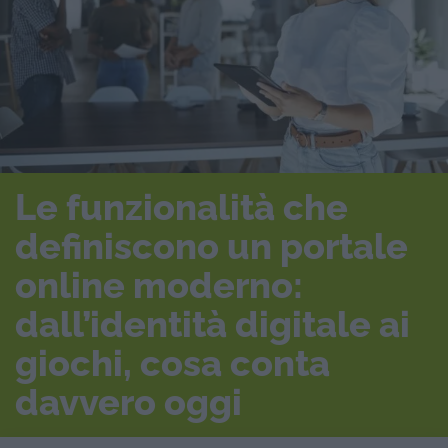
Le funzionalità che
definiscono un portale
online moderno:
dall’identità digitale ai
giochi, cosa conta
davvero oggi