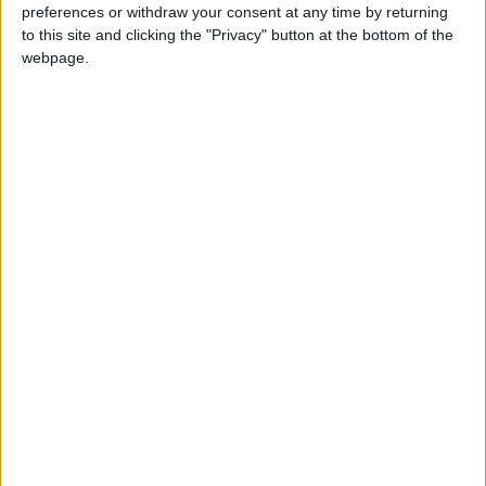
numero che, a questo punto smentisce il luogo
preferences or withdraw your consent at any time by returning
comune secondo cui i laureati non trovano un
to this site and clicking the "Privacy" button at the bottom of the
webpage.
impiego.
Studiare filosofia all’università può dunque far