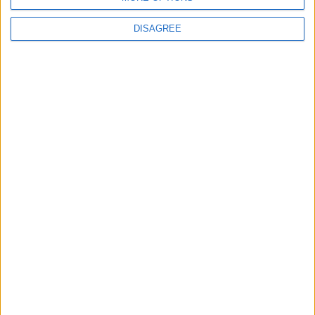
DISAGREE
Le migliori escursioni
in italiano in tutto il
mondo