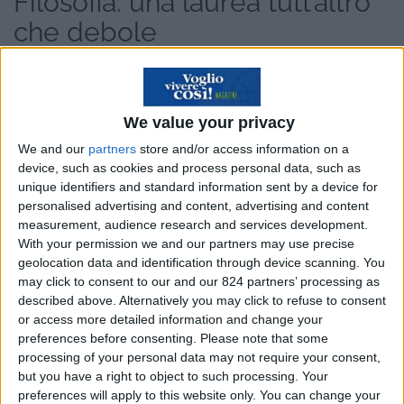
Filosofia: una laurea tutt’altro
che debole
Altro che laurea debole. Il filosofo del terzo
millennio non è più destinato a trovare un posto
We value your privacy
solo da insegnante. Nel 30 per cento dei casi,
We and our
partners
store and/or access information on a
invece, trova impiego come consulente per le
device, such as cookies and process personal data, such as
aziende, a un anno dalla laurea. Soprattutto se
unique identifiers and standard information sent by a device for
presa all’Università Vita-Salute San Raffaele di
personalised advertising and content, advertising and content
measurement, audience research and services development.
Milano. Sono dati Almalaurea (Consorzio
With your permission we and our partners may use precise
interuniversitario per favorire e monitorare
geolocation data and identification through device scanning. You
l’inserimento dei laureati nel mondo del lavoro)
may click to consent to our and our 824 partners’ processing as
described above. Alternatively you may click to refuse to consent
relativi al 2011-2012, che fanno ben sperare. La
or access more detailed information and change your
nota più strepitosa, anzi, è che da Filosofia si
preferences before consenting.
Please note that some
segnala il 70,6% di occupati a un anno, contro
processing of your personal data may not require your consent,
but you have a right to object to such processing. Your
una media nazionale del 59 per cento. Un
preferences will apply to this website only. You can change your