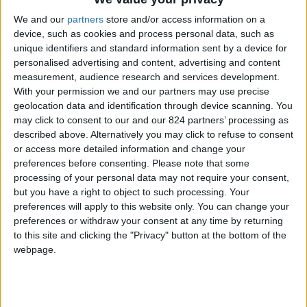
palcoscenici di New York fino ai set californiani,
We and our
partners
store and/or access information on a
passando per i video musicali di Imagine
device, such as cookies and process personal data, such as
Dragons e Tiziano Ferro. Specializzata in
unique identifiers and standard information sent by a device for
personalised advertising and content, advertising and content
contemporaneo, hip hop, street jazz ed heels,
measurement, audience research and services development.
vive da ormai 4 anni a Los Angeles, dove lavora
With your permission we and our partners may use precise
nel mondo dello spettacolo tra pubblicità,
geolocation data and identification through device scanning. You
may click to consent to our and our 824 partners’ processing as
cinema e insegnamento.
described above. Alternatively you may click to refuse to consent
or access more detailed information and change your
L’abbiamo intervistata per farci raccontare il suo
preferences before consenting.
Please note that some
percorso artistico e la vita professionale nella
processing of your personal data may not require your consent,
capitale mondiale dell’intrattenimento.
but you have a right to object to such processing. Your
preferences will apply to this website only. You can change your
preferences or withdraw your consent at any time by returning
to this site and clicking the "Privacy" button at the bottom of the
webpage.