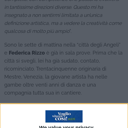
in tantissime direzioni diverse. Questo mi ha
insegnato a non sentirmi limitata a un’unica
definizione artistica, ma a vedere la creatività come
qualcosa di molto più ampio
”.
Sono le sette di mattina nella “città degli Angeli”
e
Federica Rizzo
è già in sala prove. Prima che la
città si svegli, lei ha già sudato, contato,
ricominciato. Trentacinquenne originaria di
Mestre, Venezia, la giovane artista ha nelle
gambe oltre venti anni di danza e una
compagnia tutta sua in cantiere.
Ballerina, coreografa, attrice, insegnante:
Federica ha costruito la sua carriera
internazionale un passo alla volta, dai
We value your privacy