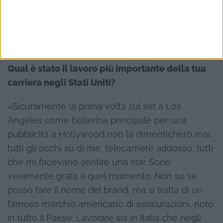
internazionale. Naturalmente, però, la
preparazione e la professionalità restano
essenziali per costruire una carriera solida nel
tempo».
Qual è stato il lavoro più importante della tua
carriera negli Stati Uniti?
«Sicuramente la prima volta sul set a Los
Angeles come ballerina principale per una
pubblicità a Hollywood non la dimenticherò mai:
tutti gli occhi su di me, telecamere addosso, tutti
che mi facevano sentire una star. Sono
veramente grata a quel momento. Non so se
posso fare il nome del brand, ma si tratta di un
famoso marchio americano di assicurazioni, noto
in tutto il Paese. Lavorare sia in Italia che negli