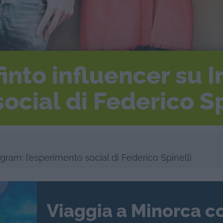
finto influencer su 
ocial di Federico Sp
agram: l’esperimento social di Federico Spinelli
Viaggia a Minorca c