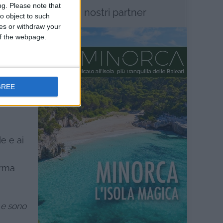
ng.
Please note that
I nostri partner
o object to such
ces or withdraw your
 of the webpage.
GREE
li erano
ive
e e ai
orma
 e sono