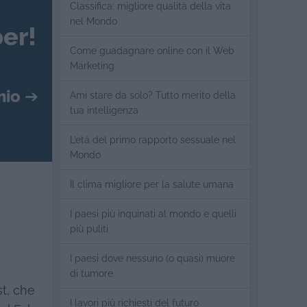
Classifica: migliore qualità della vita
nel Mondo
er!
Come guadagnare online con il Web
Marketing
mio
➔
Ami stare da solo? Tutto merito della
tua intelligenza
L’età del primo rapporto sessuale nel
Mondo
Il clima migliore per la salute umana
I paesi più inquinati al mondo e quelli
più puliti
I paesi dove nessuno (o quasi) muore
di tumore
st, che
I lavori più richiesti del futuro