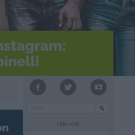
Instagram:
inelli
I più visti
on