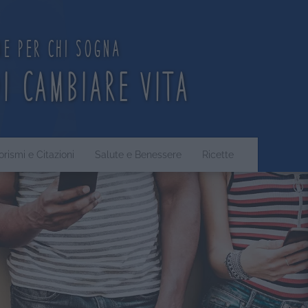
ne per chi sogna
di cambiare vita
orismi e Citazioni
Salute e Benessere
Ricette