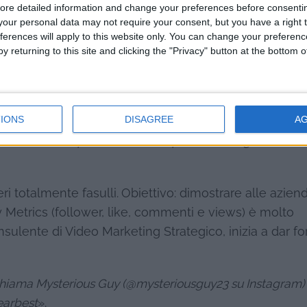
ore detailed information and change your preferences before consenti
our personal data may not require your consent, but you have a right t
ferences will apply to this website only. You can change your preferen
y returning to this site and clicking the "Privacy" button at the bottom
IONS
DISAGREE
A
, che nulla di concreto era stato fatto e moltissimi profi
 senza alcun tipo di intralcio da parte di Instagram
», scr
ri totalmente fasulli.
Obiettivo: dimostrare alle aziend
y Metrics (follower, like, commenti e views) è molto
nsulente di Video Marketing Strategico, inizia a dar f
si chiama Mysterious Guy (@mysteriousguy23 su Instagram)
earbest
».