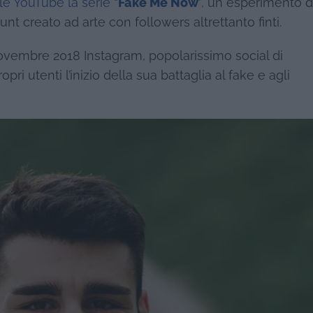
le YouTube la serie “
Fake Me Now
”,
un esperimento d
nt creato ad arte con followers altrettanto finti.
novembre 2018 Instagram, popolarissimo social di
i utenti l’inizio della sua battaglia al fake e agli