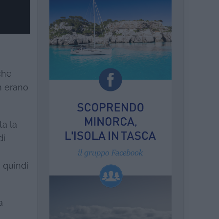
che
n erano
ta la
di
e quindi
a