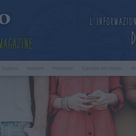
L'informazio
Magazine
Studiare
Investire
Pensionati
Curiosità dal mondo
Af