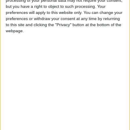
processing of your personal data may not require your consent,
consumo energetico. Costano un po’ di più,
but you have a right to object to such processing. Your
preferences will apply to this website only. You can change your
chiaramente, ma sul lungo periodo vi
preferences or withdraw your consent at any time by returning
permettono di risparmiare denaro in bolletta.
to this site and clicking the "Privacy" button at the bottom of the
Come è normale, anche elettrodomestici come
webpage.
la
cantinetta vino doppia temperatura classe A
possono aiutare a preservare l’ambiente.
Indice
Nascondi
Rapporto tra consumi ed efficienza
energetica
Una maggiore durata
Qualità del vino impagabile
Rapporto tra consumi ed