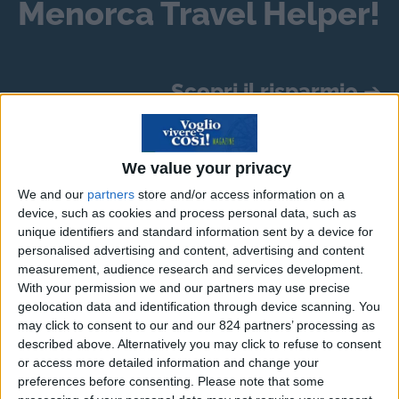
Menorca Travel Helper!
Scopri il risparmio
➔
Come le cantinette vino di
We value your privacy
classe A riducono i consumi
We and our
partners
store and/or access information on a
device, such as cookies and process personal data, such as
unique identifiers and standard information sent by a device for
Il risparmio energetico è estremamente
personalised advertising and content, advertising and content
importante e tutti coloro che utilizzano molti
measurement, audience research and services development.
With your permission we and our partners may use precise
elettrodomestici in casa sanno anche che è
geolocation data and identification through device scanning. You
fondamentale scegliere apparecchiature che
may click to consent to our and our 824 partners’ processing as
abbiano una classe energetica di livello A. I
described above. Alternatively you may click to refuse to consent
or access more detailed information and change your
dispositivi che rientrano in questa fascia, infatti,
preferences before consenting.
Please note that some
godono di speciali attenzioni per la riduzione del