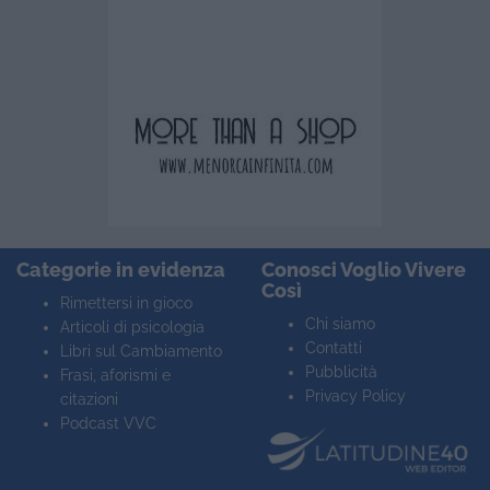
Categorie in evidenza
Conosci Voglio Vivere
Così
Rimettersi in gioco
Chi siamo
Articoli di psicologia
Contatti
Libri sul Cambiamento
Pubblicità
Frasi, aforismi e
Privacy Policy
citazioni
Podcast VVC