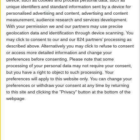
unique identifiers and standard information sent by a device for
personalised advertising and content, advertising and content
measurement, audience research and services development.
With your permission we and our partners may use precise
geolocation data and identification through device scanning. You
may click to consent to our and our 824 partners’ processing as
described above. Alternatively you may click to refuse to consent
or access more detailed information and change your
preferences before consenting.
Please note that some
processing of your personal data may not require your consent,
but you have a right to object to such processing. Your
preferences will apply to this website only. You can change your
preferences or withdraw your consent at any time by returning
Di cosa si occupa nello specifico la sua
to this site and clicking the "Privacy" button at the bottom of the
webpage.
associazione?
Sensacional
è una Onlus che nasce circa un
anno fa dalla volontà di alcuni giovani
professionisti, dediti alla cooperazione