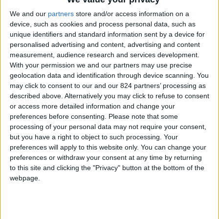
www.villaggioverde.org
, è possibile sapere tutto
We and our
partners
store and/or access information on a
device, such as cookies and process personal data, such as
ciò che c’è da sapere su questa realtà, sulla sua
unique identifiers and standard information sent by a device for
struttura e le sue iniziative. Noi abbiamo parlato
personalised advertising and content, advertising and content
direttamente con Araceli, per conoscerla meglio
measurement, audience research and services development.
With your permission we and our partners may use precise
e per scoprire ancora di più questo luogo.
geolocation data and identification through device scanning. You
may click to consent to our and our 824 partners’ processing as
Ciao Araceli, spiegaci perché hai pensato
described above. Alternatively you may click to refuse to consent
(giustamente) che la tua storia fosse
or access more detailed information and change your
preferences before consenting.
Please note that some
interessante per i lettori di Voglio Vivere Così
processing of your personal data may not require your consent,
but you have a right to object to such processing. Your
Ricevo tante richieste da persone che vogliono
preferences will apply to this website only. You can change your
cambiare vita, stanche e disorientate, che
preferences or withdraw your consent at any time by returning
to this site and clicking the "Privacy" button at the bottom of the
cercano un’alternativa. Credo che la mia storia
webpage.
possa essere utile a queste persone. I lettori di
Voglio Vivere Così forse sono tra queste persone
che cercano un’alternativa.