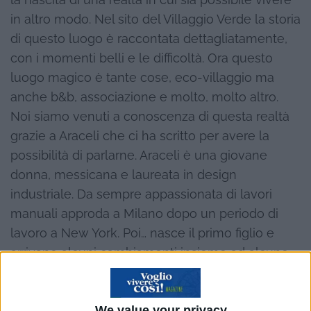
in altro modo. Nel sito del Villaggio Verde la storia
di questo luogo è raccontata dettagliatamente,
con i momenti belli e le difficoltà. Ora questo
luogo magico è tante cose, eco-villaggio ma
anche b&b, associazione e molto, molto altro.
Noi siamo venuti a conoscenza di questa realtà
grazie a Araceli che ci ha scritto per avere la
possibilità di parlarne. Araceli è una giovane
donna, messicana e laureata in design
industriale. Da sempre appassionata di lavori
manuali approda a Milano dopo un periodo di
lavoro a New York. Poi… nasce il primo figlio e
arrivano alcuni cambiamenti insieme ad alcune
domande. Poi altri lavori ed esperienze fino alla
scoperta e all’approdo al Villaggio Verde. Sul sito,
We value your privacy
per altro molto ben fatto e dalla bella grafica,