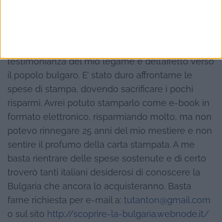
giornalmente dalla penna ed è venuto fuori dalla
volontà, nata quasi per gioco, di voler rendere
partecipi e avvicinare altri connazionali alla realtà
bulgara. Il libro è stato scritto come
testimonianza del mio legame e dell’affetto verso
il popolo bulgaro. E’ stato duro affrontarne le
spese di stampa, dovendo sacrificare i pochi
risparmi. Avrei potuto stamparlo come e-book in
formato elettronico, risparmiando molto, ma non
potevo rinnegare 25 anni del mio mestiere e non
sentire il profumo della carta stampata. A me
basta rientrare delle spese sostenute e di certo
troverò tanti italiani desiderosi di conoscere la
Bulgaria che ancora lo acquisteranno. Basta
farne richiesta per e-mail a:
tutanton@gmail.com
o sul sito
http://scoprire-la-bulgaria.webnode.it/