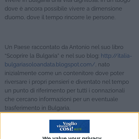
dove è ancora possibile vivere a dimensione
d’uomo, dove il tempo rincorre le persone.
Un Paese raccontato da Antonio nel suo libro
“Scoprire la Bulgaria” e nel suo blog:
http://italia-
bulgariasoloandata.blogspot.com/
, nato
inizialmente come un contenitore dove poter
riversare i propri pensieri e diventato nel tempo
un punto di riferimento per tutti i connazionali
che cercano informazioni per un eventuale
trasferimento in Bulgaria.
We value your privacy