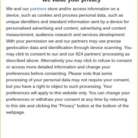
We and our
partners
store and/or access information on a
device, such as cookies and process personal data, such as
unique identifiers and standard information sent by a device for
personalised advertising and content, advertising and content
measurement, audience research and services development.
With your permission we and our partners may use precise
geolocation data and identification through device scanning. You
may click to consent to our and our 824 partners’ processing as
described above. Alternatively you may click to refuse to consent
or access more detailed information and change your
preferences before consenting.
Please note that some
“Sono arrivato in Bulgaria il 12 giugno 2007, prima
processing of your personal data may not require your consent,
but you have a right to object to such processing. Your
ancora che iniziasse la crisi economica. In Italia la
preferences will apply to this website only. You can change your
mia professione primaria è stata quella di
preferences or withdraw your consent at any time by returning
linotypista per 25 anni, prima come dipendente e
to this site and clicking the "Privacy" button at the bottom of the
webpage.
poi per 11 anni in proprio, fin quando il computer
non ha ucciso la linotype; nel 1985 passai alla
fotocomposizione fino al 1993, quando mi resi